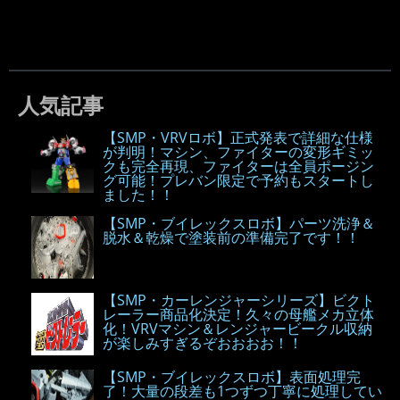
人気記事
【SMP・VRVロボ】正式発表で詳細な仕様
が判明！マシン、ファイターの変形ギミッ
クも完全再現、ファイターは全員ポージン
グ可能！プレバン限定で予約もスタートし
ました！！
【SMP・ブイレックスロボ】パーツ洗浄＆
脱水＆乾燥で塗装前の準備完了です！！
【SMP・カーレンジャーシリーズ】ビクト
レーラー商品化決定！久々の母艦メカ立体
化！VRVマシン＆レンジャービークル収納
が楽しみすぎるぞおおおお！！
【SMP・ブイレックスロボ】表面処理完
了！大量の段差も1つずつ丁寧に処理してい