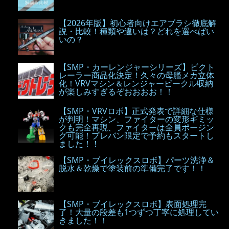
【2026年版】初心者向けエアブラシ徹底解
説・比較！種類や違いは？どれを選べばい
いの？
【SMP・カーレンジャーシリーズ】ビクト
レーラー商品化決定！久々の母艦メカ立体
化！VRVマシン＆レンジャービークル収納
が楽しみすぎるぞおおおお！！
【SMP・VRVロボ】正式発表で詳細な仕様
が判明！マシン、ファイターの変形ギミッ
クも完全再現、ファイターは全員ポージン
グ可能！プレバン限定で予約もスタートし
ました！！
【SMP・ブイレックスロボ】パーツ洗浄＆
脱水＆乾燥で塗装前の準備完了です！！
【SMP・ブイレックスロボ】表面処理完
了！大量の段差も1つずつ丁寧に処理してい
きました！！