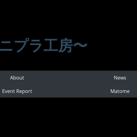
ニプラ工房〜
About
News
Event Report
Matome