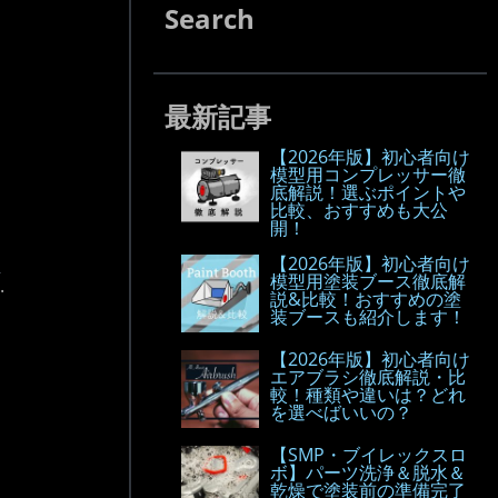
Search
最新記事
【2026年版】初心者向け
模型用コンプレッサー徹
底解説！選ぶポイントや
比較、おすすめも大公
開！
【2026年版】初心者向け
模型用塗装ブース徹底解
.
説&比較！おすすめの塗
装ブースも紹介します！
【2026年版】初心者向け
エアブラシ徹底解説・比
較！種類や違いは？どれ
を選べばいいの？
【SMP・ブイレックスロ
ボ】パーツ洗浄＆脱水＆
乾燥で塗装前の準備完了