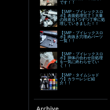
です！！
【SMP・ブイレックスロ
ボ】表面処理完了！大量
の段差も1つずつ丁寧に処
理していきました！！
【SMP・ブイレックスロ
ボ】肉抜き穴埋めパーツ
一覧！！
【SMP・ブイレックスロ
ボ】胴体の合わせ目処理
を一気に終わらせてい
く！！
【SMP・タイムシャド
ウ】カラーレシピ紹
介！！
Archive