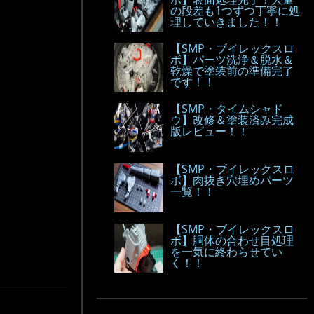
の段差も1つずつ丁寧に処
理していきました！！
【SMP・ブイレックスロ
ボ】パーツ洗浄＆脱水＆
乾燥で塗装前の準備完了
です！！
【SMP・タイムシャド
ウ】改修＆塗装済み完成
版レビュー！！
【SMP・ブイレックスロ
ボ】肉抜き穴埋めパーツ
一覧！！
【SMP・ブイレックスロ
ボ】胴体の合わせ目処理
を一気に終わらせてい
く！！