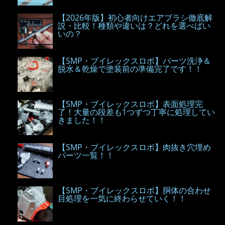
【2026年版】初心者向けエアブラシ徹底解
説・比較！種類や違いは？どれを選べばい
いの？
【SMP・ブイレックスロボ】パーツ洗浄＆
脱水＆乾燥で塗装前の準備完了です！！
【SMP・ブイレックスロボ】表面処理完
了！大量の段差も1つずつ丁寧に処理してい
きました！！
【SMP・ブイレックスロボ】肉抜き穴埋め
パーツ一覧！！
【SMP・ブイレックスロボ】胴体の合わせ
目処理を一気に終わらせていく！！