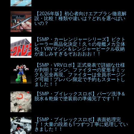
【2026年版】初心者向けエアブラシ徹底解
説・比較！種類や違いは？どれを選べばい
いの？
【SMP・カーレンジャーシリーズ】ビクト
レーラー商品化決定！久々の母艦メカ立体
化！VRVマシン＆レンジャービークル収納
が楽しみすぎるぞおおおお！！
【SMP・VRVロボ】正式発表で詳細な仕様
が判明！マシン、ファイターの変形ギミッ
クも完全再現、ファイターは全員ポージン
グ可能！プレバン限定で予約もスタートし
ました！！
【SMP・ブイレックスロボ】パーツ洗浄＆
脱水＆乾燥で塗装前の準備完了です！！
【SMP・ブイレックスロボ】表面処理完
了！大量の段差も1つずつ丁寧に処理してい
きました！！