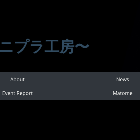
ニプラ工房〜
About
News
Event Report
Matome