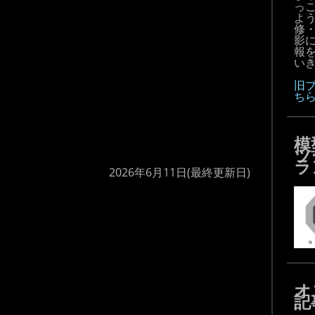
っ
よ
修
影
報
いき
旧
ち
模
ツ
ラ
2026年6月11日
(最終更新日)
オ
記