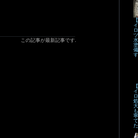
【
この記事が最新記事です.
【
も