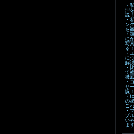
・
理
説
・
ン
を
・
に
写
る
・
に
解
・
て
徹底
・
サ
説
・t
の
こ
・
ゾル
い
ま