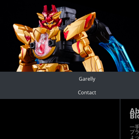
Garelly
Contact
Ab
Bl
一
プ
ょ