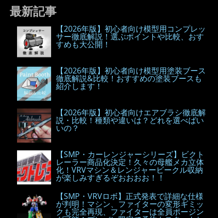
最新記事
【2026年版】初心者向け模型用コンプレッ
サー徹底解説！選ぶポイントや比較、おす
すめも大公開！
【2026年版】初心者向け模型用塗装ブース
徹底解説&比較！おすすめの塗装ブースも
紹介します！
【2026年版】初心者向けエアブラシ徹底解
説・比較！種類や違いは？どれを選べばい
いの？
【SMP・カーレンジャーシリーズ】ビクト
レーラー商品化決定！久々の母艦メカ立体
化！VRVマシン＆レンジャービークル収納
が楽しみすぎるぞおおおお！！
【SMP・VRVロボ】正式発表で詳細な仕様
が判明！マシン、ファイターの変形ギミッ
クも完全再現、ファイターは全員ポージン