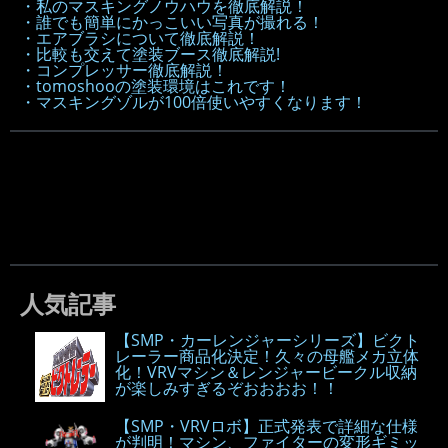
・私のマスキングノウハウを徹底解説！
・誰でも簡単にかっこいい写真が撮れる！
・エアブラシについて徹底解説！
・比較も交えて塗装ブース徹底解説!
・コンプレッサー徹底解説！
・tomoshooの塗装環境はこれです！
・マスキングゾルが100倍使いやすくなります！
人気記事
【SMP・カーレンジャーシリーズ】ビクト
レーラー商品化決定！久々の母艦メカ立体
化！VRVマシン＆レンジャービークル収納
が楽しみすぎるぞおおおお！！
【SMP・VRVロボ】正式発表で詳細な仕様
が判明！マシン、ファイターの変形ギミッ