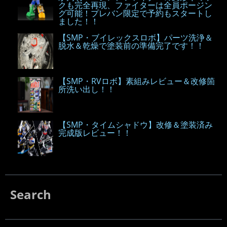
クも完全再現、ファイターは全員ポージン
グ可能！プレバン限定で予約もスタートし
ました！！
【SMP・ブイレックスロボ】パーツ洗浄＆
脱水＆乾燥で塗装前の準備完了です！！
【SMP・RVロボ】素組みレビュー＆改修箇
所洗い出し！！
【SMP・タイムシャドウ】改修＆塗装済み
完成版レビュー！！
Search