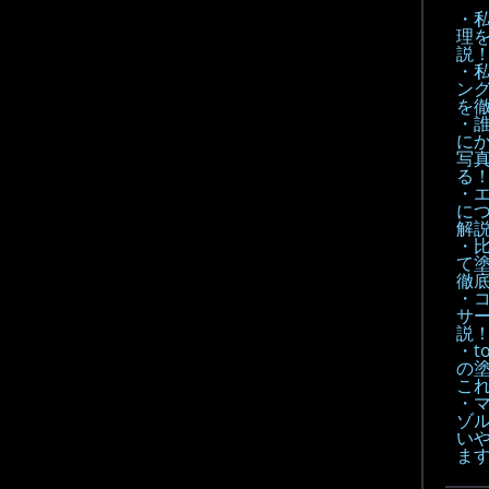
・
理
説
・
ン
を
・
に
写
る
・
に
解
・
て
徹底
・
サ
説
・t
の
こ
・
ゾル
い
ま