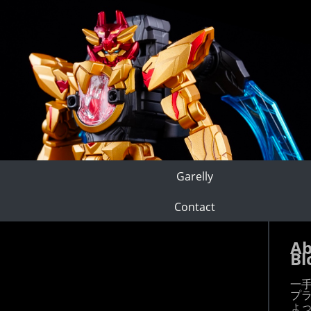
Garelly
Contact
Ab
Bl
一
プ
ょ