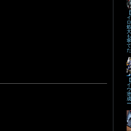
【
も
【