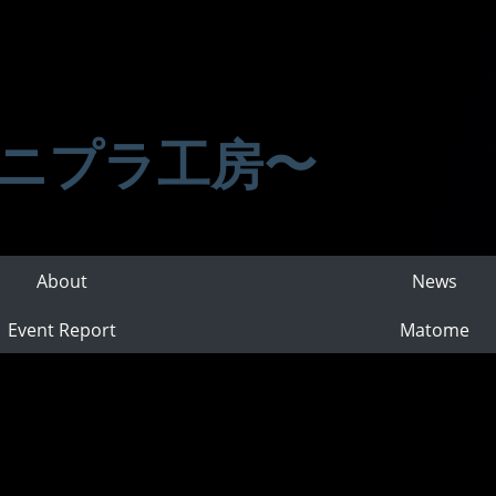
ニプラ工房〜
About
News
Event Report
Matome