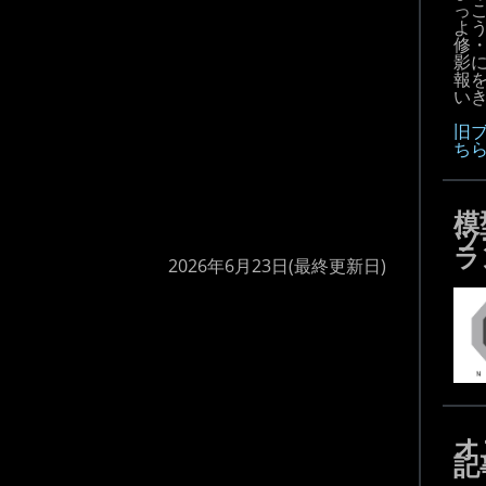
っ
よ
修
影
報
いき
旧
ち
模
ツ
ラ
2026年6月23日
(最終更新日)
オ
記