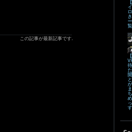
【
この記事が最新記事です.
【
V