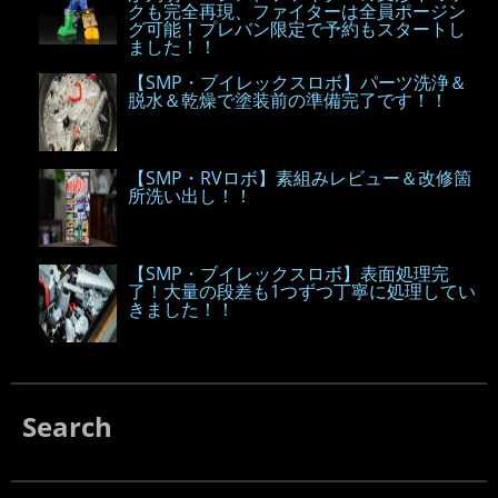
クも完全再現、ファイターは全員ポージン
グ可能！プレバン限定で予約もスタートし
ました！！
【SMP・ブイレックスロボ】パーツ洗浄＆
脱水＆乾燥で塗装前の準備完了です！！
【SMP・RVロボ】素組みレビュー＆改修箇
所洗い出し！！
【SMP・ブイレックスロボ】表面処理完
了！大量の段差も1つずつ丁寧に処理してい
きました！！
Search