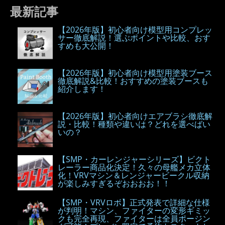
最新記事
【2026年版】初心者向け模型用コンプレッ
サー徹底解説！選ぶポイントや比較、おす
すめも大公開！
【2026年版】初心者向け模型用塗装ブース
徹底解説&比較！おすすめの塗装ブースも
紹介します！
【2026年版】初心者向けエアブラシ徹底解
説・比較！種類や違いは？どれを選べばい
いの？
【SMP・カーレンジャーシリーズ】ビクト
レーラー商品化決定！久々の母艦メカ立体
化！VRVマシン＆レンジャービークル収納
が楽しみすぎるぞおおおお！！
【SMP・VRVロボ】正式発表で詳細な仕様
が判明！マシン、ファイターの変形ギミッ
クも完全再現、ファイターは全員ポージン