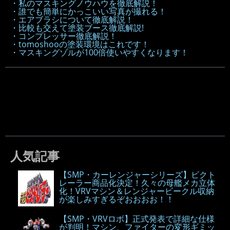
・私のマスキングノウハウを徹底解説！
・誰でも簡単にかっこいい写真が撮れる！
・エアブラシについて徹底解説！
・比較も交えて塗装ブース徹底解説!
・コンプレッサー徹底解説！
・tomoshooの塗装環境はこれです！
・マスキングゾルが100倍使いやすくなります！
人気記事
【SMP・カーレンジャーシリーズ】ビクト
レーラー商品化決定！久々の母艦メカ立体
化！VRVマシン＆レンジャービークル収納
が楽しみすぎるぞおおおお！！
【SMP・VRVロボ】正式発表で詳細な仕様
が判明！マシン、ファイターの変形ギミッ