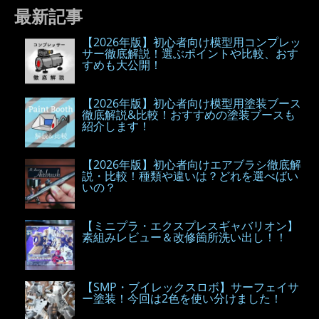
最新記事
【2026年版】初心者向け模型用コンプレッ
サー徹底解説！選ぶポイントや比較、おす
すめも大公開！
【2026年版】初心者向け模型用塗装ブース
徹底解説&比較！おすすめの塗装ブースも
紹介します！
【2026年版】初心者向けエアブラシ徹底解
説・比較！種類や違いは？どれを選べばい
いの？
【ミニプラ・エクスプレスギャバリオン】
素組みレビュー＆改修箇所洗い出し！！
【SMP・ブイレックスロボ】サーフェイサ
ー塗装！今回は2色を使い分けました！