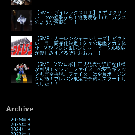
【SMP・ブイレックスロボ】まずはクリア
パーツの塗装から！透明度を上げ、ガラス
のような質感に！！
【SMP・カーレンジャーシリーズ】ビクト
レーラー商品化決定！久々の母艦メカ立体
化！VRVマシン＆レンジャービークル収納
が楽しみすぎるぞおおおお！！
【SMP・VRVロボ】正式発表で詳細な仕様
が判明！マシン、ファイターの変形ギミッ
クも完全再現、ファイターは全員ポージン
グ可能！プレバン限定で予約もスタートし
ました！！
Archive
2026年
2025年
2024年
2023年