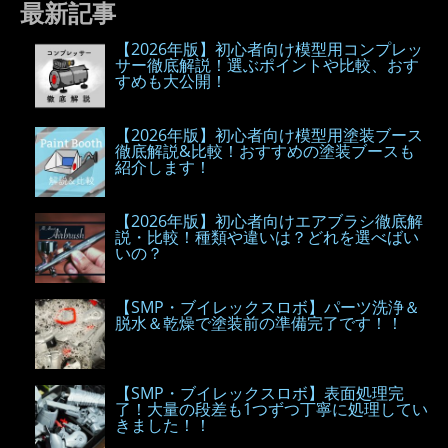
最新記事
【2026年版】初心者向け模型用コンプレッ
サー徹底解説！選ぶポイントや比較、おす
すめも大公開！
【2026年版】初心者向け模型用塗装ブース
徹底解説&比較！おすすめの塗装ブースも
紹介します！
【2026年版】初心者向けエアブラシ徹底解
説・比較！種類や違いは？どれを選べばい
いの？
【SMP・ブイレックスロボ】パーツ洗浄＆
脱水＆乾燥で塗装前の準備完了です！！
【SMP・ブイレックスロボ】表面処理完
了！大量の段差も1つずつ丁寧に処理してい
きました！！