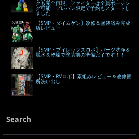
クも完全再現、ファイターは全員ポージン
グ可能！プレバン限定で予約もスタートし
ました！！
【SMP・ダイムゲン】改修＆塗装済み完成
版レビュー！！
【SMP・ブイレックスロボ】パーツ洗浄＆
脱水＆乾燥で塗装前の準備完了です！！
【SMP・RVロボ】素組みレビュー＆改修箇
所洗い出し！！
Search