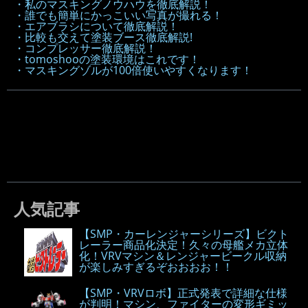
・私のマスキングノウハウを徹底解説！
・誰でも簡単にかっこいい写真が撮れる！
・エアブラシについて徹底解説！
・比較も交えて塗装ブース徹底解説!
・コンプレッサー徹底解説！
・tomoshooの塗装環境はこれです！
・マスキングゾルが100倍使いやすくなります！
人気記事
【SMP・カーレンジャーシリーズ】ビクト
レーラー商品化決定！久々の母艦メカ立体
化！VRVマシン＆レンジャービークル収納
が楽しみすぎるぞおおおお！！
【SMP・VRVロボ】正式発表で詳細な仕様
が判明！マシン、ファイターの変形ギミッ