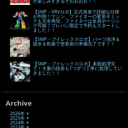
が楽しみすぎるぞおおおお！！
【SMP・VRVロボ】正式発表で詳細な仕様
が判明！マシン、ファイターの変形ギミッ
クも完全再現、ファイターは全員ポージン
グ可能！プレバン限定で予約もスタートし
ました！！
【SMP・ブイレックスロボ】パーツ洗浄＆
脱水＆乾燥で塗装前の準備完了です！！
【SMP・ブイレックスロボ】表面処理完
了！大量の段差も1つずつ丁寧に処理してい
きました！！
Archive
2026年
2025年
2024年
2023年