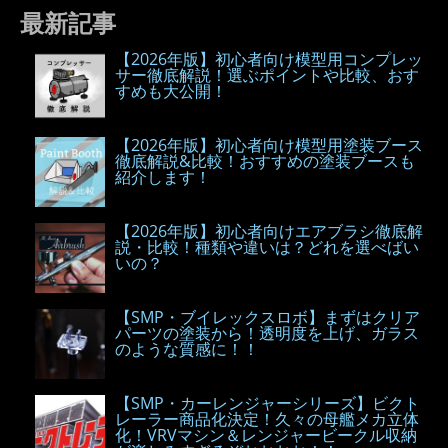
最新記事
【2026年版】初心者向け模型用コンプレッ
サー徹底解説！選ぶポイントや比較、おす
すめも大公開！
【2026年版】初心者向け模型用塗装ブース
徹底解説&比較！おすすめの塗装ブースも
紹介します！
【2026年版】初心者向けエアブラシ徹底解
説・比較！種類や違いは？どれを選べばい
いの？
【SMP・ブイレックスロボ】まずはクリア
パーツの塗装から！透明度を上げ、ガラス
のような質感に！！
【SMP・カーレンジャーシリーズ】ビクト
レーラー商品化決定！久々の母艦メカ立体
化！VRVマシン＆レンジャービークル収納