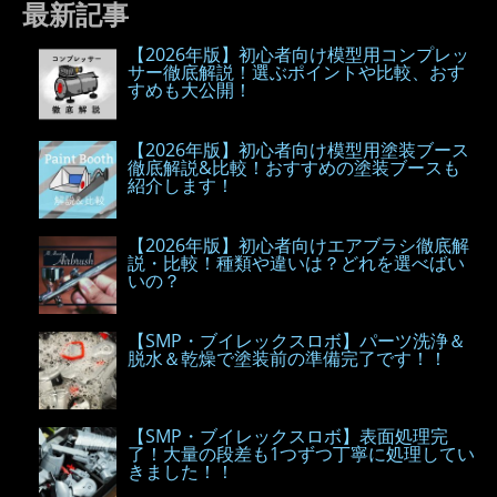
最新記事
【2026年版】初心者向け模型用コンプレッ
サー徹底解説！選ぶポイントや比較、おす
すめも大公開！
【2026年版】初心者向け模型用塗装ブース
徹底解説&比較！おすすめの塗装ブースも
紹介します！
【2026年版】初心者向けエアブラシ徹底解
説・比較！種類や違いは？どれを選べばい
いの？
【SMP・ブイレックスロボ】パーツ洗浄＆
脱水＆乾燥で塗装前の準備完了です！！
【SMP・ブイレックスロボ】表面処理完
了！大量の段差も1つずつ丁寧に処理してい
きました！！