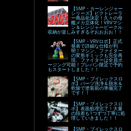
【SMP・カーレンジャー
シリーズ】ビクトレーラ
ー商品化決定！久々の母
艦メカ立体化！VRVマシ
ン＆レンジャービークル
収納が楽しみすぎるぞおおおお！！
【SMP・VRVロボ】正式
発表で詳細な仕様が判
明！マシン、ファイター
の変形ギミックも完全再
現、ファイターは全員ポ
ージング可能！プレバン限定で予約
もスタートしました！！
【SMP・ブイレックスロ
ボ】パーツ洗浄＆脱水＆
乾燥で塗装前の準備完了
です！！
【SMP・ブイレックスロ
ボ】表面処理完了！大量
の段差も1つずつ丁寧に処
理していきました！！
【SMP・ブイレックスロ