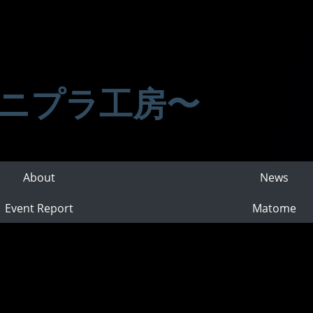
ニプラ工房〜
About
News
Event Report
Matome