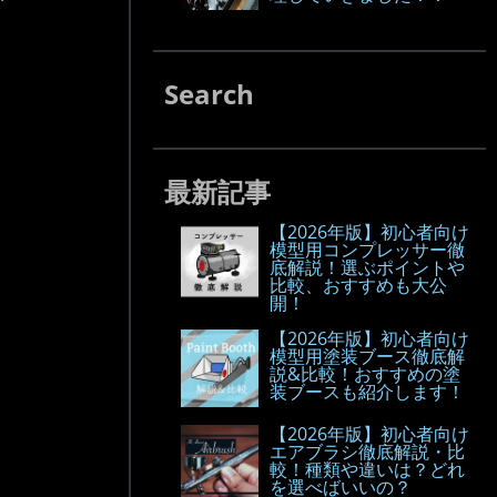
Search
最新記事
【2026年版】初心者向け
模型用コンプレッサー徹
底解説！選ぶポイントや
比較、おすすめも大公
開！
【2026年版】初心者向け
模型用塗装ブース徹底解
説&比較！おすすめの塗
装ブースも紹介します！
【2026年版】初心者向け
エアブラシ徹底解説・比
較！種類や違いは？どれ
を選べばいいの？