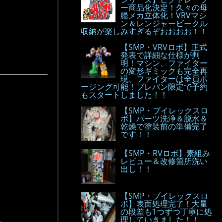
ー商品化決定！久々の母
艦メカ立体化！VRVマシ
ン＆レンジャービークル
収納が楽しみすぎるぞおおおお！！
【SMP・VRVロボ】正式
発表で詳細な仕様が判
明！マシン、ファイター
の変形ギミックも完全再
現、ファイターは全員ポ
ージング可能！プレバン限定で予約
もスタートしました！！
【SMP・ブイレックスロ
ボ】パーツ洗浄＆脱水＆
乾燥で塗装前の準備完了
です！！
【SMP・RVロボ】素組み
レビュー＆改修箇所洗い
出し！！
【SMP・ブイレックスロ
ボ】表面処理完了！大量
の段差も1つずつ丁寧に処
.
理していきました！！