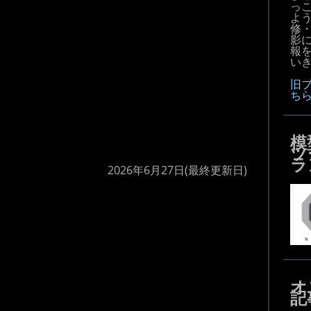
っ
よ
修
影
報
いき
旧
ち
模
ツ
ラ
2026年6月27日
(最終更新日)
オ
記