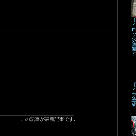
【
【
この記事が最新記事です.