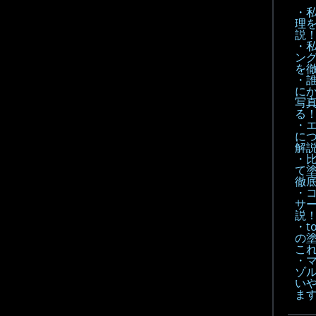
・
理
説
・
ン
を
・
に
写
る
・
に
解
・
て
徹底
・
サ
説
・t
の
こ
・
ゾル
い
ま