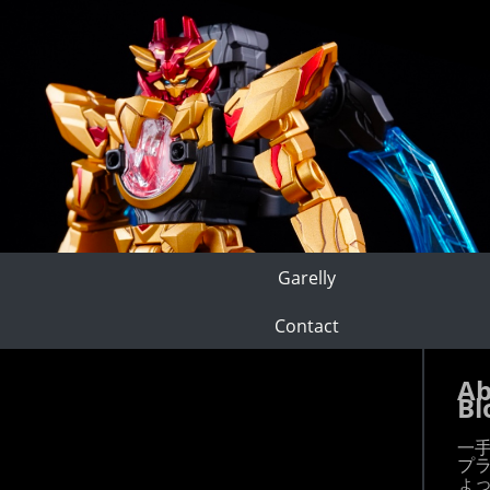
Garelly
Contact
Ab
Bl
一
プ
ょ