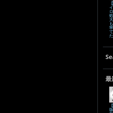
【
も
Se
最
【