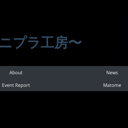
ニプラ工房〜
About
News
Event Report
Matome