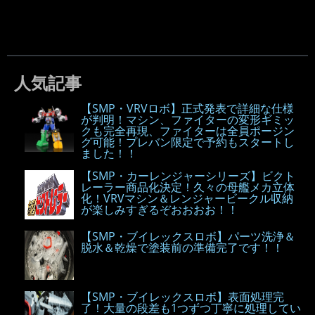
人気記事
【SMP・VRVロボ】正式発表で詳細な仕様
が判明！マシン、ファイターの変形ギミッ
クも完全再現、ファイターは全員ポージン
グ可能！プレバン限定で予約もスタートし
ました！！
【SMP・カーレンジャーシリーズ】ビクト
レーラー商品化決定！久々の母艦メカ立体
化！VRVマシン＆レンジャービークル収納
が楽しみすぎるぞおおおお！！
【SMP・ブイレックスロボ】パーツ洗浄＆
脱水＆乾燥で塗装前の準備完了です！！
【SMP・ブイレックスロボ】表面処理完
了！大量の段差も1つずつ丁寧に処理してい