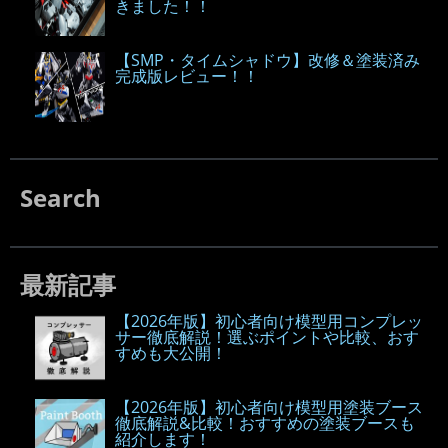
きました！！
【SMP・タイムシャドウ】改修＆塗装済み
完成版レビュー！！
Search
最新記事
【2026年版】初心者向け模型用コンプレッ
サー徹底解説！選ぶポイントや比較、おす
すめも大公開！
【2026年版】初心者向け模型用塗装ブース
徹底解説&比較！おすすめの塗装ブースも
紹介します！