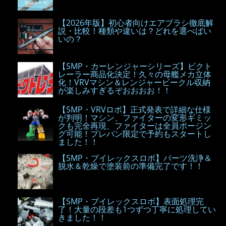
【2026年版】初心者向けエアブラシ徹底解
説・比較！種類や違いは？どれを選べばい
いの？
【SMP・カーレンジャーシリーズ】ビクト
レーラー商品化決定！久々の母艦メカ立体
化！VRVマシン＆レンジャービークル収納
が楽しみすぎるぞおおおお！！
【SMP・VRVロボ】正式発表で詳細な仕様
が判明！マシン、ファイターの変形ギミッ
クも完全再現、ファイターは全員ポージン
グ可能！プレバン限定で予約もスタートし
ました！！
【SMP・ブイレックスロボ】パーツ洗浄＆
脱水＆乾燥で塗装前の準備完了です！！
【SMP・ブイレックスロボ】表面処理完
了！大量の段差も1つずつ丁寧に処理してい
きました！！