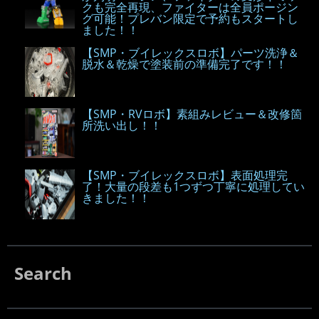
クも完全再現、ファイターは全員ポージン
グ可能！プレバン限定で予約もスタートし
ました！！
【SMP・ブイレックスロボ】パーツ洗浄＆
脱水＆乾燥で塗装前の準備完了です！！
【SMP・RVロボ】素組みレビュー＆改修箇
所洗い出し！！
【SMP・ブイレックスロボ】表面処理完
了！大量の段差も1つずつ丁寧に処理してい
きました！！
Search