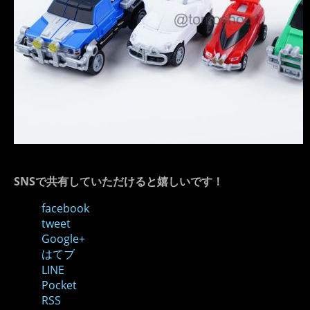
SNSで共有していただけると嬉しいです！
facebook
tweet
Google+
はてブ
LINE
Pocket
RSS