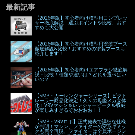
最新記事
【2026年版】初心者向け模型用コンプレッ
サー徹底解説！選ぶポイントや比較、おす
すめも大公開！
【2026年版】初心者向け模型用塗装ブース
徹底解説&比較！おすすめの塗装ブースも
紹介します！
【2026年版】初心者向けエアブラシ徹底解
説・比較！種類や違いは？どれを選べばい
いの？
【SMP・カーレンジャーシリーズ】ビクト
レーラー商品化決定！久々の母艦メカ立体
化！VRVマシン＆レンジャービークル収納
が楽しみすぎるぞおおおお！！
【SMP・VRVロボ】正式発表で詳細な仕様
が判明！マシン、ファイターの変形ギミッ
クも完全再現、ファイターは全員ポージン