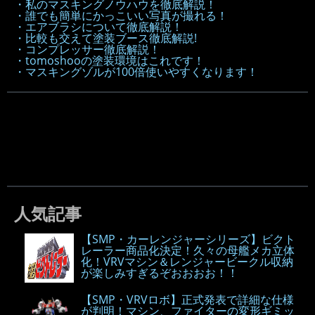
・私のマスキングノウハウを徹底解説！
・誰でも簡単にかっこいい写真が撮れる！
・エアブラシについて徹底解説！
・比較も交えて塗装ブース徹底解説!
・コンプレッサー徹底解説！
・tomoshooの塗装環境はこれです！
・マスキングゾルが100倍使いやすくなります！
人気記事
【SMP・カーレンジャーシリーズ】ビクト
レーラー商品化決定！久々の母艦メカ立体
化！VRVマシン＆レンジャービークル収納
が楽しみすぎるぞおおおお！！
【SMP・VRVロボ】正式発表で詳細な仕様
が判明！マシン、ファイターの変形ギミッ