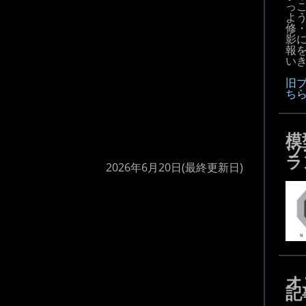
っ
よ
修
影
報
いき
旧
ち
模
ツ
ラ
2026年6月20日
(最終更新日)
オ
記