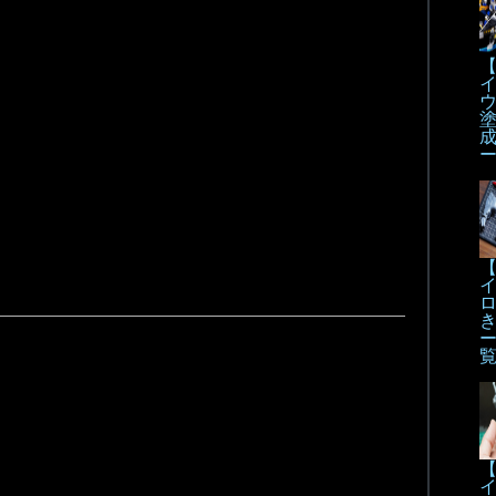
【
【
【