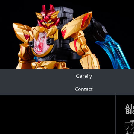
Garelly
Contact
Ab
Bl
一
プ
ょ