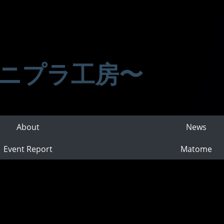
ニプラ工房〜
About
News
Event Report
Matome