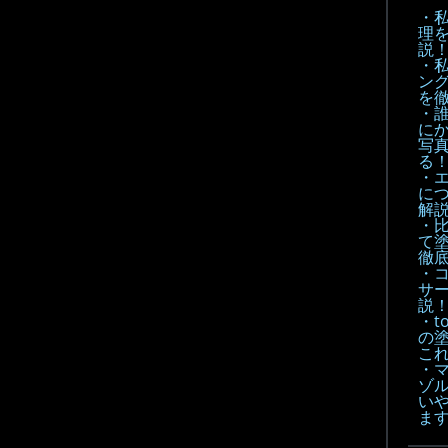
・
理
説
・
ン
を
・
に
写
る
・
に
解
・
て
徹底
・
サ
説
・t
の
こ
・
ゾル
い
ま