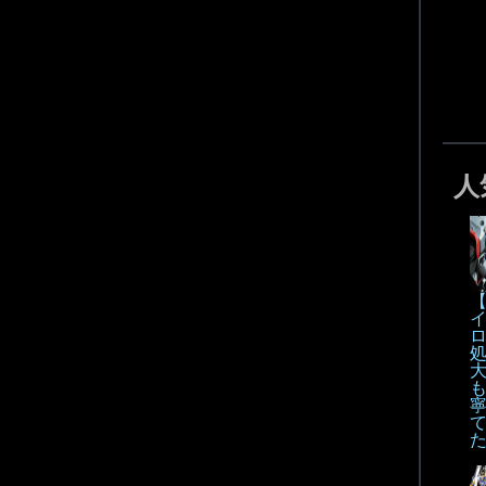
人
【
も