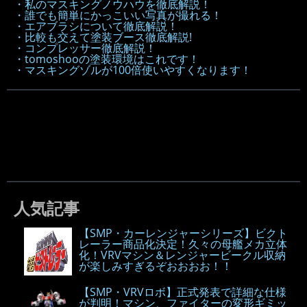
・私のマスキングノウハウを徹底解説！
・誰でも簡単にかっこいい写真が撮れる！
・エアブラシについて徹底解説！
・比較も交えて塗装ブース徹底解説!
・コンプレッサー徹底解説！
・tomoshooの塗装環境はこれです！
・マスキングゾルが100倍使いやすくなります！
人気記事
【SMP・カーレンジャーシリーズ】ビクト
レーラー商品化決定！久々の母艦メカ立体
化！VRVマシン＆レンジャービークル収納
が楽しみすぎるぞおおおお！！
【SMP・VRVロボ】正式発表で詳細な仕様
が判明！マシン、ファイターの変形ギミッ