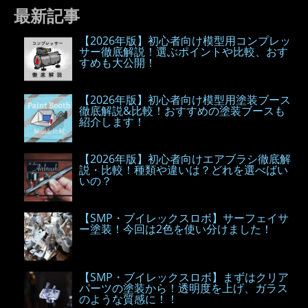
最新記事
【2026年版】初心者向け模型用コンプレッ
サー徹底解説！選ぶポイントや比較、おす
すめも大公開！
【2026年版】初心者向け模型用塗装ブース
徹底解説&比較！おすすめの塗装ブースも
紹介します！
【2026年版】初心者向けエアブラシ徹底解
説・比較！種類や違いは？どれを選べばい
いの？
【SMP・ブイレックスロボ】サーフェイサ
ー塗装！今回は2色を使い分けました！
【SMP・ブイレックスロボ】まずはクリア
パーツの塗装から！透明度を上げ、ガラス
のような質感に！！