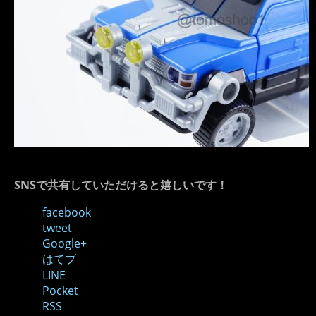
SNSで共有していただけると嬉しいです！
facebook
tweet
Google+
はてブ
LINE
Pocket
RSS