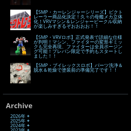
【SMP・カーレンジャーシリーズ】ビクト
レーラー商品化決定！久々の母艦メカ立体
化！VRVマシン＆レンジャービークル収納
が楽しみすぎるぞおおおお！！
【SMP・VRVロボ】正式発表で詳細な仕様
が判明！マシン、ファイターの変形ギミッ
クも完全再現、ファイターは全員ポージン
グ可能！プレバン限定で予約もスタートし
ました！！
【SMP・ブイレックスロボ】パーツ洗浄＆
脱水＆乾燥で塗装前の準備完了です！！
Archive
2026年
2025年
2024年
2023年