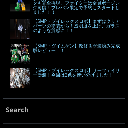
クも完全再現、ファイターは全員ポージン
グ可能！プレバン限定で予約もスタートし
ました！！
【SMP・ブイレックスロボ】まずはクリア
パーツの塗装から！透明度を上げ、ガラス
のような質感に！！
【SMP・ダイムゲン】改修＆塗装済み完成
版レビュー！！
【SMP・ブイレックスロボ】サーフェイサ
ー塗装！今回は2色を使い分けました！
Search