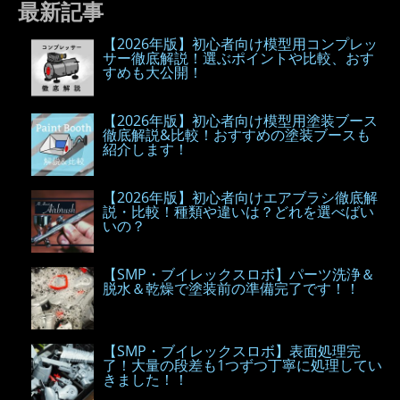
最新記事
【2026年版】初心者向け模型用コンプレッ
サー徹底解説！選ぶポイントや比較、おす
すめも大公開！
【2026年版】初心者向け模型用塗装ブース
徹底解説&比較！おすすめの塗装ブースも
紹介します！
【2026年版】初心者向けエアブラシ徹底解
説・比較！種類や違いは？どれを選べばい
いの？
【SMP・ブイレックスロボ】パーツ洗浄＆
脱水＆乾燥で塗装前の準備完了です！！
【SMP・ブイレックスロボ】表面処理完
了！大量の段差も1つずつ丁寧に処理してい
きました！！