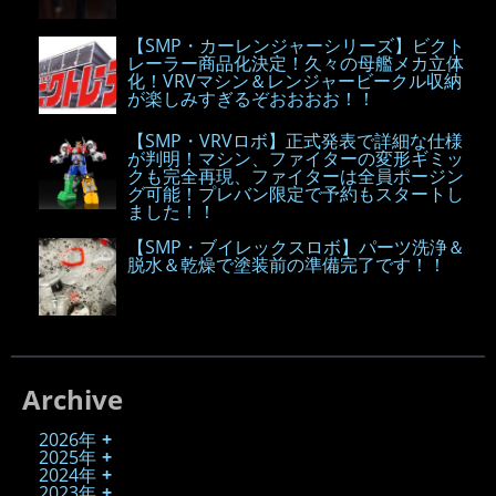
【SMP・カーレンジャーシリーズ】ビクト
レーラー商品化決定！久々の母艦メカ立体
化！VRVマシン＆レンジャービークル収納
が楽しみすぎるぞおおおお！！
【SMP・VRVロボ】正式発表で詳細な仕様
が判明！マシン、ファイターの変形ギミッ
クも完全再現、ファイターは全員ポージン
グ可能！プレバン限定で予約もスタートし
ました！！
【SMP・ブイレックスロボ】パーツ洗浄＆
脱水＆乾燥で塗装前の準備完了です！！
Archive
2026年
2025年
2024年
2023年