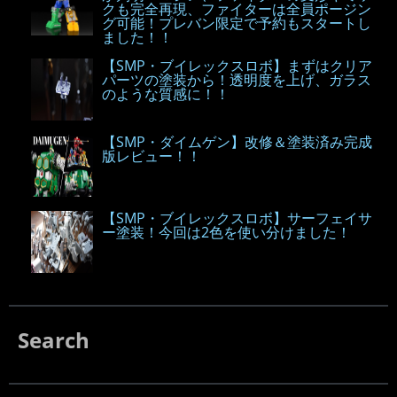
クも完全再現、ファイターは全員ポージン
グ可能！プレバン限定で予約もスタートし
ました！！
【SMP・ブイレックスロボ】まずはクリア
パーツの塗装から！透明度を上げ、ガラス
のような質感に！！
【SMP・ダイムゲン】改修＆塗装済み完成
版レビュー！！
【SMP・ブイレックスロボ】サーフェイサ
ー塗装！今回は2色を使い分けました！
Search