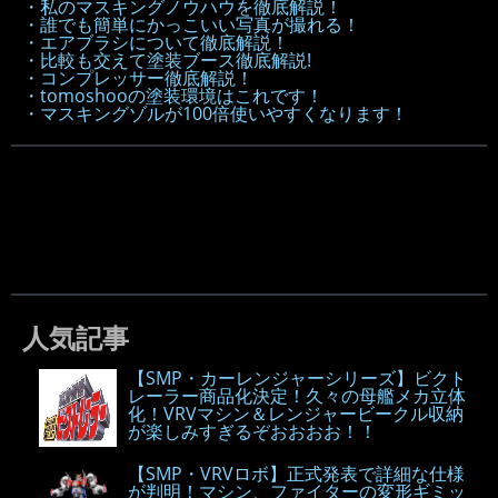
・私のマスキングノウハウを徹底解説！
・誰でも簡単にかっこいい写真が撮れる！
・エアブラシについて徹底解説！
・比較も交えて塗装ブース徹底解説!
・コンプレッサー徹底解説！
・tomoshooの塗装環境はこれです！
・マスキングゾルが100倍使いやすくなります！
人気記事
【SMP・カーレンジャーシリーズ】ビクト
レーラー商品化決定！久々の母艦メカ立体
化！VRVマシン＆レンジャービークル収納
が楽しみすぎるぞおおおお！！
【SMP・VRVロボ】正式発表で詳細な仕様
が判明！マシン、ファイターの変形ギミッ