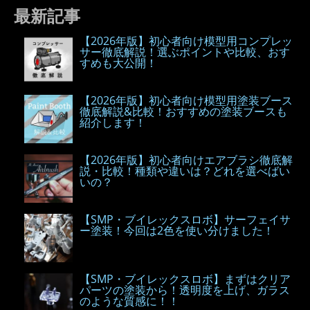
最新記事
【2026年版】初心者向け模型用コンプレッ
サー徹底解説！選ぶポイントや比較、おす
すめも大公開！
【2026年版】初心者向け模型用塗装ブース
徹底解説&比較！おすすめの塗装ブースも
紹介します！
【2026年版】初心者向けエアブラシ徹底解
説・比較！種類や違いは？どれを選べばい
いの？
【SMP・ブイレックスロボ】サーフェイサ
ー塗装！今回は2色を使い分けました！
【SMP・ブイレックスロボ】まずはクリア
パーツの塗装から！透明度を上げ、ガラス
のような質感に！！