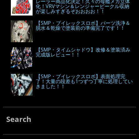
レーラー商品化決定！久々の母艦メカ立体
化！VRVマシン＆レンジャービークル収納
が楽しみすぎるぞおおおお！！
【SMP・ブイレックスロボ】パーツ洗浄＆
脱水＆乾燥で塗装前の準備完了です！！
【SMP・タイムシャドウ】改修＆塗装済み
完成版レビュー！！
【SMP・ブイレックスロボ】表面処理完
了！大量の段差も1つずつ丁寧に処理してい
きました！！
Search