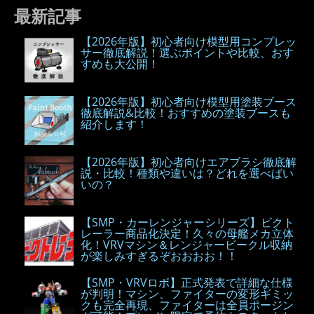
最新記事
【2026年版】初心者向け模型用コンプレッ
サー徹底解説！選ぶポイントや比較、おす
すめも大公開！
【2026年版】初心者向け模型用塗装ブース
徹底解説&比較！おすすめの塗装ブースも
紹介します！
【2026年版】初心者向けエアブラシ徹底解
説・比較！種類や違いは？どれを選べばい
いの？
【SMP・カーレンジャーシリーズ】ビクト
レーラー商品化決定！久々の母艦メカ立体
化！VRVマシン＆レンジャービークル収納
が楽しみすぎるぞおおおお！！
【SMP・VRVロボ】正式発表で詳細な仕様
が判明！マシン、ファイターの変形ギミッ
クも完全再現、ファイターは全員ポージン