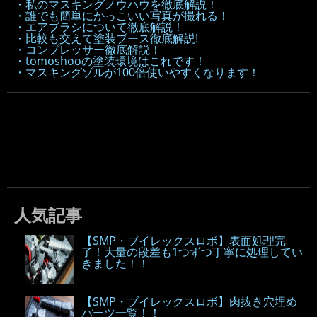
・私のマスキングノウハウを徹底解説！
・誰でも簡単にかっこいい写真が撮れる！
・エアブラシについて徹底解説！
・比較も交えて塗装ブース徹底解説!
・コンプレッサー徹底解説！
・tomoshooの塗装環境はこれです！
・マスキングゾルが100倍使いやすくなります！
人気記事
【SMP・ブイレックスロボ】表面処理完
了！大量の段差も1つずつ丁寧に処理してい
きました！！
【SMP・ブイレックスロボ】肉抜き穴埋め
パーツ一覧！！