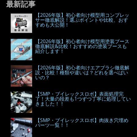
最新記事
【2026年版】初心者向け模型用コンプレッ
サー徹底解説！選ぶポイントや比較、おす
すめも大公開！
【2026年版】初心者向け模型用塗装ブース
徹底解説&比較！おすすめの塗装ブースも
紹介します！
【2026年版】初心者向けエアブラシ徹底解
説・比較！種類や違いは？どれを選べばい
いの？
【SMP・ブイレックスロボ】表面処理完
了！大量の段差も1つずつ丁寧に処理してい
きました！！
【SMP・ブイレックスロボ】肉抜き穴埋め
パーツ一覧！！