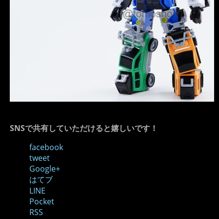
SNSで共有していただけると嬉しいです！
facebook
tweet
Google+
はてブ
LINE
Pocket
RSS