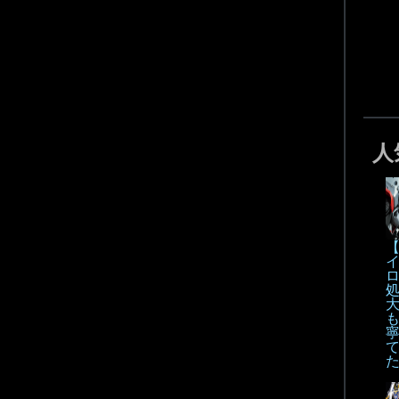
人
【
も