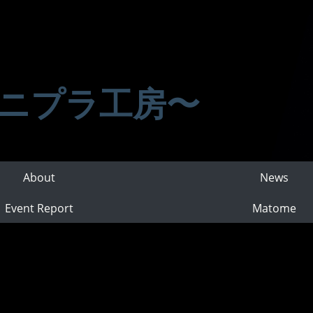
ニプラ工房〜
About
News
Event Report
Matome