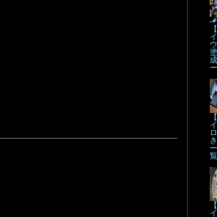
【
【
【