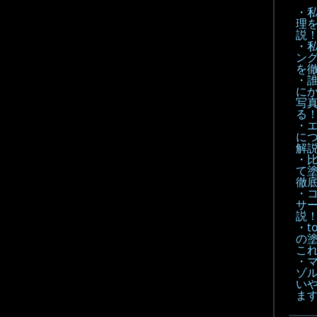
・
理
説
・
ン
を
・
に
写
る
・
に
解
・
て
徹底
・
サ
説
・t
の
こ
・
ゾル
い
ま