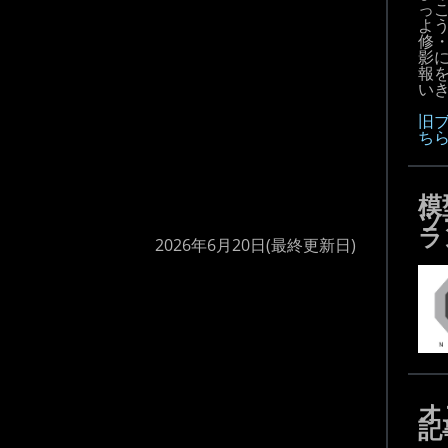
っ
よ
修
影
報
いき
旧
ち
模
ツ
ラ
2026年6月20日
(最終更新日)
オ
記