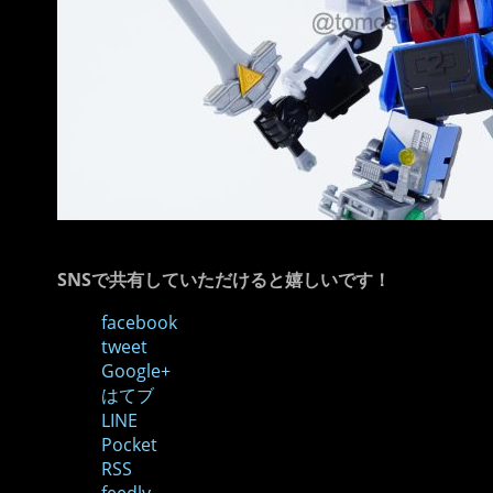
SNSで共有していただけると嬉しいです！
facebook
tweet
Google+
はてブ
LINE
Pocket
RSS