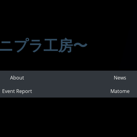
ニプラ工房〜
About
News
Event Report
Matome