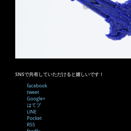
SNSで共有していただけると嬉しいです！
facebook
tweet
Google+
はてブ
LINE
Pocket
RSS