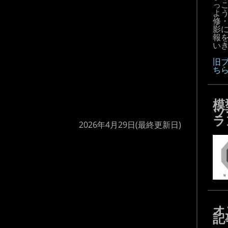
っ
よ
修
影
報
いき
旧
ち
模
ツ
ラ
2026年4月29日
(最終更新日)
オ
記