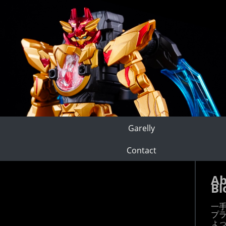
Garelly
Contact
Ab
Bl
一
プ
ょ