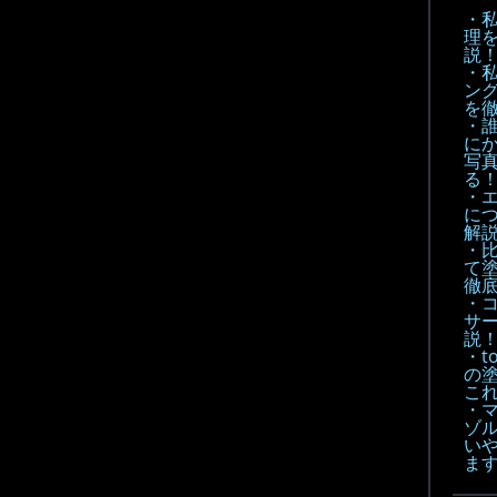
・
理
説
・
ン
を
・
に
写
る
・
に
解
・
て
徹底
・
サ
説
・t
の
こ
・
ゾル
い
ま