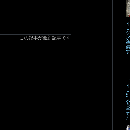
【
この記事が最新記事です.
【
も