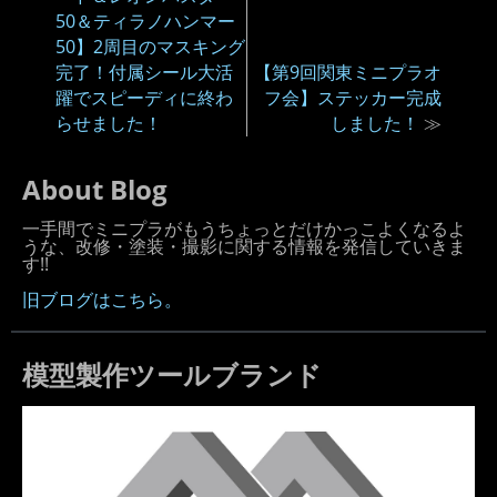
50＆ティラノハンマー
50】2周目のマスキング
完了！付属シール大活
【第9回関東ミニプラオ
躍でスピーディに終わ
フ会】ステッカー完成
らせました！
しました！
≫
About Blog
一手間でミニプラがもうちょっとだけかっこよくなるよ
うな、改修・塗装・撮影に関する情報を発信していきま
す!!
旧ブログはこちら。
模型製作ツールブランド