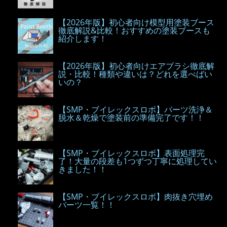
【2026年版】初心者向け模型用塗装ブース
徹底解説&比較！おすすめの塗装ブースも
紹介します！
【2026年版】初心者向けエアブラシ徹底解
説・比較！種類や違いは？どれを選べばい
いの？
【SMP・ブイレックスロボ】パーツ洗浄＆
脱水＆乾燥で塗装前の準備完了です！！
【SMP・ブイレックスロボ】表面処理完
了！大量の段差も1つずつ丁寧に処理してい
きました！！
【SMP・ブイレックスロボ】肉抜き穴埋め
パーツ一覧！！