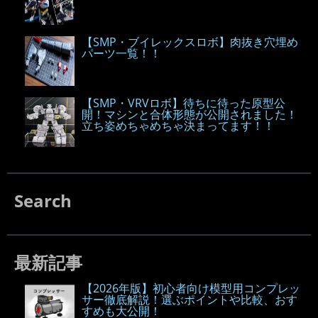
【SMP・ブイレックスロボ】肉抜き穴埋め
パーツ一覧！！
【SMP・VRVロボ】待ちに待った原型公
開！マシンと合体形態が公開されました！
立ち姿めちゃめちゃ決まってます！！
Search
最新記事
【2026年版】初心者向け模型用コンプレッ
サー徹底解説！選ぶポイントや比較、おす
すめも大公開！