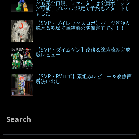
クも完全再現、ファイターは全員ポージン
グ可能！プレバン限定で予約もスタートし
ました！！
【SMP・ブイレックスロボ】パーツ洗浄＆
脱水＆乾燥で塗装前の準備完了です！！
【SMP・ダイムゲン】改修＆塗装済み完成
版レビュー！！
【SMP・RVロボ】素組みレビュー＆改修箇
所洗い出し！！
Search