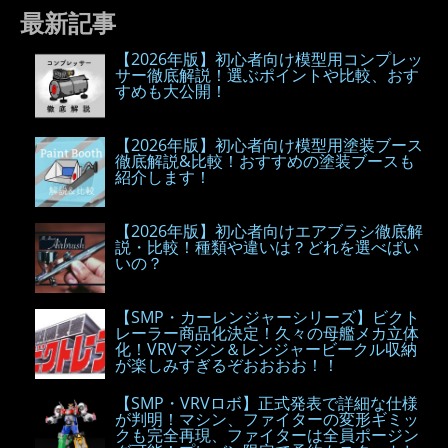
最新記事
【2026年版】初心者向け模型用コンプレッ
サー徹底解説！選ぶポイントや比較、おす
すめも大公開！
【2026年版】初心者向け模型用塗装ブース
徹底解説&比較！おすすめの塗装ブースも
紹介します！
【2026年版】初心者向けエアブラシ徹底解
説・比較！種類や違いは？どれを選べばい
いの？
【SMP・カーレンジャーシリーズ】ビクト
レーラー商品化決定！久々の母艦メカ立体
化！VRVマシン＆レンジャービークル収納
が楽しみすぎるぞおおおお！！
【SMP・VRVロボ】正式発表で詳細な仕様
が判明！マシン、ファイターの変形ギミッ
クも完全再現、ファイターは全員ポージン