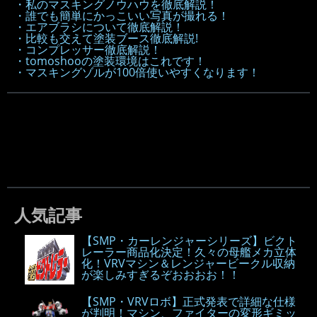
・私のマスキングノウハウを徹底解説！
・誰でも簡単にかっこいい写真が撮れる！
・エアブラシについて徹底解説！
・比較も交えて塗装ブース徹底解説!
・コンプレッサー徹底解説！
・tomoshooの塗装環境はこれです！
・マスキングゾルが100倍使いやすくなります！
人気記事
【SMP・カーレンジャーシリーズ】ビクト
レーラー商品化決定！久々の母艦メカ立体
化！VRVマシン＆レンジャービークル収納
が楽しみすぎるぞおおおお！！
【SMP・VRVロボ】正式発表で詳細な仕様
が判明！マシン、ファイターの変形ギミッ