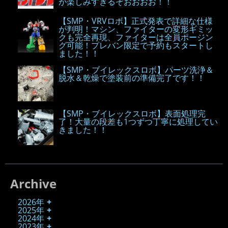
が楽しみすぎるぞおおおお！！
【SMP・VRVロボ】正式発表で詳細な仕様
が判明！マシン、ファイターの変形ギミッ
クも完全再現、ファイターは全員ポージン
グ可能！プレバン限定で予約もスタートし
ました！！
【SMP・ブイレックスロボ】パーツ洗浄＆
脱水＆乾燥で塗装前の準備完了です！！
【SMP・ブイレックスロボ】表面処理完
了！大量の段差も1つずつ丁寧に処理してい
きました！！
Archive
2026年
2025年
2024年
2023年