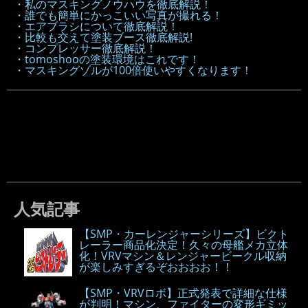
・私のマスキングノウハウを徹底解説！
・誰でも簡単にかっこいい写真が撮れる！
・エアブラシについて徹底解説！
・比較も交えて塗装ブース徹底解説!
・コンプレッサー徹底解説！
・tomoshooの塗装環境はこれです！
・マスキングゾルが100倍使いやすくなります！
人気記事
【SMP・カーレンジャーシリーズ】ビクト
レーラー商品化決定！久々の母艦メカ立体
化！VRVマシン＆レンジャービークル収納
が楽しみすぎるぞおおおお！！
【SMP・VRVロボ】正式発表で詳細な仕様
が判明！マシン、ファイターの変形ギミッ