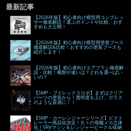
最新記事
【2026年版】初心者向け模型用コンプレッ
サー徹底解説！選ぶポイントや比較、おす
すめも大公開！
【2026年版】初心者向け模型用塗装ブース
徹底解説&比較！おすすめの塗装ブースも
紹介します！
【2026年版】初心者向けエアブラシ徹底解
説・比較！種類や違いは？どれを選べばい
いの？
【SMP・ブイレックスロボ】まずはクリア
パーツの塗装から！透明度を上げ、ガラス
のような質感に！！
【SMP・カーレンジャーシリーズ】ビクト
レーラー商品化決定！久々の母艦メカ立体
化！VRVマシン＆レンジャービークル収納