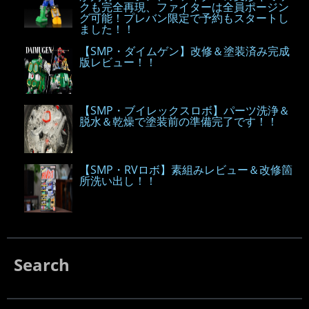
クも完全再現、ファイターは全員ポージン
グ可能！プレバン限定で予約もスタートし
ました！！
【SMP・ダイムゲン】改修＆塗装済み完成
版レビュー！！
【SMP・ブイレックスロボ】パーツ洗浄＆
脱水＆乾燥で塗装前の準備完了です！！
【SMP・RVロボ】素組みレビュー＆改修箇
所洗い出し！！
Search