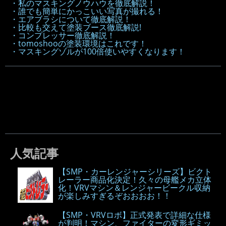
・私のマスキングノウハウを徹底解説！
・誰でも簡単にかっこいい写真が撮れる！
・エアブラシについて徹底解説！
・比較も交えて塗装ブース徹底解説!
・コンプレッサー徹底解説！
・tomoshooの塗装環境はこれです！
・マスキングゾルが100倍使いやすくなります！
人気記事
【SMP・カーレンジャーシリーズ】ビクト
レーラー商品化決定！久々の母艦メカ立体
化！VRVマシン＆レンジャービークル収納
が楽しみすぎるぞおおおお！！
【SMP・VRVロボ】正式発表で詳細な仕様
が判明！マシン、ファイターの変形ギミッ