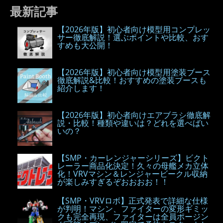
最新記事
【2026年版】初心者向け模型用コンプレッ
サー徹底解説！選ぶポイントや比較、おす
すめも大公開！
【2026年版】初心者向け模型用塗装ブース
徹底解説&比較！おすすめの塗装ブースも
紹介します！
【2026年版】初心者向けエアブラシ徹底解
説・比較！種類や違いは？どれを選べばい
いの？
【SMP・カーレンジャーシリーズ】ビクト
レーラー商品化決定！久々の母艦メカ立体
化！VRVマシン＆レンジャービークル収納
が楽しみすぎるぞおおおお！！
【SMP・VRVロボ】正式発表で詳細な仕様
が判明！マシン、ファイターの変形ギミッ
クも完全再現、ファイターは全員ポージン