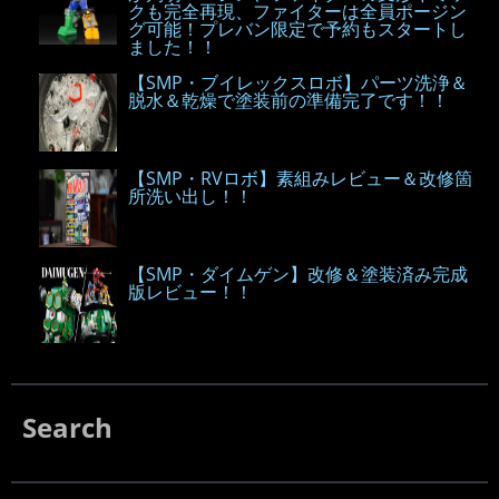
クも完全再現、ファイターは全員ポージン
グ可能！プレバン限定で予約もスタートし
ました！！
【SMP・ブイレックスロボ】パーツ洗浄＆
脱水＆乾燥で塗装前の準備完了です！！
【SMP・RVロボ】素組みレビュー＆改修箇
所洗い出し！！
【SMP・ダイムゲン】改修＆塗装済み完成
版レビュー！！
Search