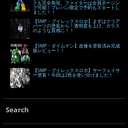
クも完全再現、ファイターは全員ポージン
グ可能！プレバン限定で予約もスタートし
ました！！
【SMP・ブイレックスロボ】まずはクリア
パーツの塗装から！透明度を上げ、ガラス
のような質感に！！
【SMP・ダイムゲン】改修＆塗装済み完成
版レビュー！！
【SMP・ブイレックスロボ】サーフェイサ
ー塗装！今回は2色を使い分けました！
Search