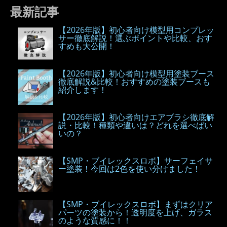
最新記事
【2026年版】初心者向け模型用コンプレッ
サー徹底解説！選ぶポイントや比較、おす
すめも大公開！
【2026年版】初心者向け模型用塗装ブース
徹底解説&比較！おすすめの塗装ブースも
紹介します！
【2026年版】初心者向けエアブラシ徹底解
説・比較！種類や違いは？どれを選べばい
いの？
【SMP・ブイレックスロボ】サーフェイサ
ー塗装！今回は2色を使い分けました！
【SMP・ブイレックスロボ】まずはクリア
パーツの塗装から！透明度を上げ、ガラス
のような質感に！！