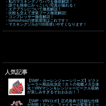
・私のマスキングノウハウを徹底解説！
・誰でも簡単にかっこいい写真が撮れる！
・エアブラシについて徹底解説！
・比較も交えて塗装ブース徹底解説!
・コンプレッサー徹底解説！
・tomoshooの塗装環境はこれです！
・マスキングゾルが100倍使いやすくなります！
人気記事
【SMP・カーレンジャーシリーズ】ビクト
レーラー商品化決定！久々の母艦メカ立体
化！VRVマシン＆レンジャービークル収納
が楽しみすぎるぞおおおお！！
【SMP・VRVロボ】正式発表で詳細な仕様
が判明！マシン、ファイターの変形ギミッ