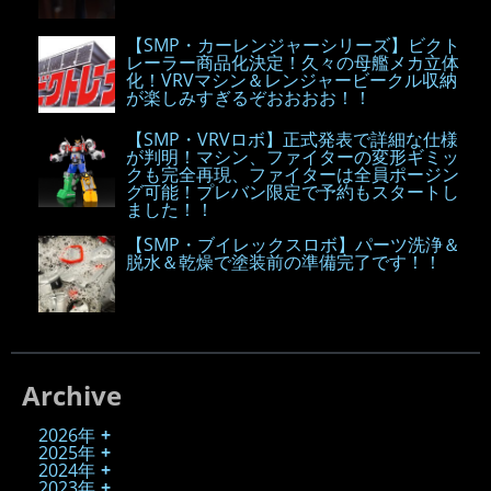
【SMP・カーレンジャーシリーズ】ビクト
レーラー商品化決定！久々の母艦メカ立体
化！VRVマシン＆レンジャービークル収納
が楽しみすぎるぞおおおお！！
【SMP・VRVロボ】正式発表で詳細な仕様
が判明！マシン、ファイターの変形ギミッ
クも完全再現、ファイターは全員ポージン
グ可能！プレバン限定で予約もスタートし
ました！！
【SMP・ブイレックスロボ】パーツ洗浄＆
脱水＆乾燥で塗装前の準備完了です！！
Archive
2026年
2025年
2024年
2023年