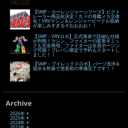
【SMP・カーレンジャーシリーズ】ビクト
レーラー商品化決定！久々の母艦メカ立体
化！VRVマシン＆レンジャービークル収納
が楽しみすぎるぞおおおお！！
【SMP・VRVロボ】正式発表で詳細な仕様
が判明！マシン、ファイターの変形ギミッ
クも完全再現、ファイターは全員ポージン
グ可能！プレバン限定で予約もスタートし
ました！！
【SMP・ブイレックスロボ】パーツ洗浄＆
脱水＆乾燥で塗装前の準備完了です！！
Archive
2026年
2025年
2024年
2023年