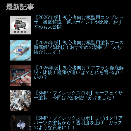
最新記事
【2026年版】初心者向け模型用コンプレッ
サー徹底解説！選ぶポイントや比較、おす
すめも大公開！
【2026年版】初心者向け模型用塗装ブース
徹底解説&比較！おすすめの塗装ブースも
紹介します！
【2026年版】初心者向けエアブラシ徹底解
説・比較！種類や違いは？どれを選べばい
いの？
【SMP・ブイレックスロボ】サーフェイサ
ー塗装！今回は2色を使い分けました！
【SMP・ブイレックスロボ】まずはクリア
パーツの塗装から！透明度を上げ、ガラス
のような質感に！！