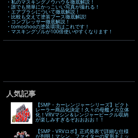
・私のマスキングノウハウを徹底解説！
・誰でも簡単にかっこいい写真が撮れる！
・エアブラシについて徹底解説！
・比較も交えて塗装ブース徹底解説!
・コンプレッサー徹底解説！
・tomoshooの塗装環境はこれです！
・マスキングゾルが100倍使いやすくなります！
人気記事
【SMP・カーレンジャーシリーズ】ビクト
レーラー商品化決定！久々の母艦メカ立体
化！VRVマシン＆レンジャービークル収納
が楽しみすぎるぞおおおお！！
【SMP・VRVロボ】正式発表で詳細な仕様
が判明！マシン、ファイターの変形ギミッ