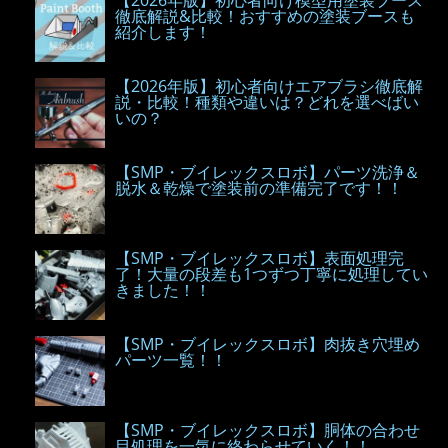
徹底解説&比較！おすすめの塗装ブースも
紹介します！
【2026年版】初心者向けエアブラシ徹底解
説・比較！種類や違いは？どれを選べばい
いの？
【SMP・ブイレックスロボ】パーツ洗浄＆
脱水＆乾燥で塗装前の準備完了です！！
【SMP・ブイレックスロボ】表面処理完
了！大量の段差も1つずつ丁寧に処理してい
きました！！
【SMP・ブイレックスロボ】肉抜き穴埋め
パーツ一覧！！
【SMP・ブイレックスロボ】胴体の合わせ
目処理を一気に終わらせていく！！