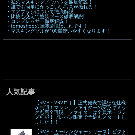
・私のマスキングノウハウを徹底解説！
・誰でも簡単にかっこいい写真が撮れる！
・エアブラシについて徹底解説！
・比較も交えて塗装ブース徹底解説!
・コンプレッサー徹底解説！
・tomoshooの塗装環境はこれです！
・マスキングゾルが100倍使いやすくなります！
人気記事
【SMP・VRVロボ】正式発表で詳細な仕様
が判明！マシン、ファイターの変形ギミッ
クも完全再現、ファイターは全員ポージン
グ可能！プレバン限定で予約もスタートし
ました！！
【SMP・カーレンジャーシリーズ】ビクト