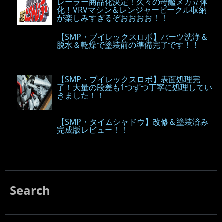
レーラー商品化決定！久々の母艦メカ立体
化！VRVマシン＆レンジャービークル収納
が楽しみすぎるぞおおおお！！
【SMP・ブイレックスロボ】パーツ洗浄＆
脱水＆乾燥で塗装前の準備完了です！！
【SMP・ブイレックスロボ】表面処理完
了！大量の段差も1つずつ丁寧に処理してい
きました！！
【SMP・タイムシャドウ】改修＆塗装済み
完成版レビュー！！
Search