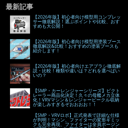
最新記事
【2026年版】初心者向け模型用コンプレッ
サー徹底解説！選ぶポイントや比較、おす
すめも大公開！
【2026年版】初心者向け模型用塗装ブース
徹底解説&比較！おすすめの塗装ブースも
紹介します！
【2026年版】初心者向けエアブラシ徹底解
説・比較！種類や違いは？どれを選べばい
いの？
【SMP・カーレンジャーシリーズ】ビクト
レーラー商品化決定！久々の母艦メカ立体
化！VRVマシン＆レンジャービークル収納
が楽しみすぎるぞおおおお！！
【SMP・VRVロボ】正式発表で詳細な仕様
が判明！マシン、ファイターの変形ギミッ
クも完全再現、ファイターは全員ポージン