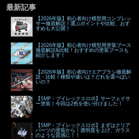
最新記事
【2026年版】初心者向け模型用コンプレッ
サー徹底解説！選ぶポイントや比較、おす
すめも大公開！
【2026年版】初心者向け模型用塗装ブース
徹底解説&比較！おすすめの塗装ブースも
紹介します！
【2026年版】初心者向けエアブラシ徹底解
説・比較！種類や違いは？どれを選べばい
いの？
【SMP・ブイレックスロボ】サーフェイサ
ー塗装！今回は2色を使い分けました！
【SMP・ブイレックスロボ】まずはクリア
パーツの塗装から！透明度を上げ、ガラス
のような質感に！！