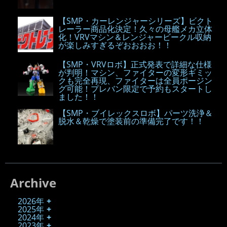
【SMP・カーレンジャーシリーズ】ビクト
レーラー商品化決定！久々の母艦メカ立体
化！VRVマシン＆レンジャービークル収納
が楽しみすぎるぞおおおお！！
【SMP・VRVロボ】正式発表で詳細な仕様
が判明！マシン、ファイターの変形ギミッ
クも完全再現、ファイターは全員ポージン
グ可能！プレバン限定で予約もスタートし
ました！！
【SMP・ブイレックスロボ】パーツ洗浄＆
脱水＆乾燥で塗装前の準備完了です！！
Archive
2026年
2025年
2024年
2023年