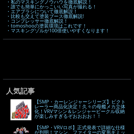
・私のマスキングノウハウを徹底解説！
・誰でも簡単にかっこいい写真が撮れる！
・エアブラシについて徹底解説！
・比較も交えて塗装ブース徹底解説!
・コンプレッサー徹底解説！
・tomoshooの塗装環境はこれです！
・マスキングゾルが100倍使いやすくなります！
人気記事
【SMP・カーレンジャーシリーズ】ビクト
レーラー商品化決定！久々の母艦メカ立体
化！VRVマシン＆レンジャービークル収納
が楽しみすぎるぞおおおお！！
【SMP・VRVロボ】正式発表で詳細な仕様
が判明！マシン、ファイターの変形ギミッ