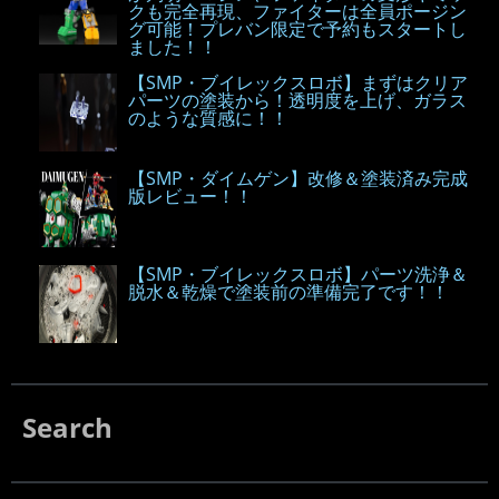
クも完全再現、ファイターは全員ポージン
グ可能！プレバン限定で予約もスタートし
ました！！
【SMP・ブイレックスロボ】まずはクリア
パーツの塗装から！透明度を上げ、ガラス
のような質感に！！
【SMP・ダイムゲン】改修＆塗装済み完成
版レビュー！！
【SMP・ブイレックスロボ】パーツ洗浄＆
脱水＆乾燥で塗装前の準備完了です！！
Search