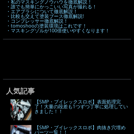
・私のマスキングノウハウを徹底解説！
・誰でも簡単にかっこいい写真が撮れる！
・エアブラシについて徹底解説！
・比較も交えて塗装ブース徹底解説!
・コンプレッサー徹底解説！
・tomoshooの塗装環境はこれです！
・マスキングゾルが100倍使いやすくなります！
人気記事
【SMP・ブイレックスロボ】表面処理完
了！大量の段差も1つずつ丁寧に処理してい
きました！！
【SMP・ブイレックスロボ】肉抜き穴埋め
パーツ一覧！！