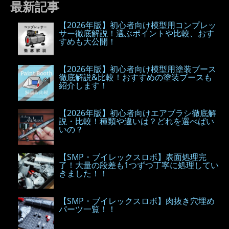
最新記事
【2026年版】初心者向け模型用コンプレッ
サー徹底解説！選ぶポイントや比較、おす
すめも大公開！
【2026年版】初心者向け模型用塗装ブース
徹底解説&比較！おすすめの塗装ブースも
紹介します！
【2026年版】初心者向けエアブラシ徹底解
説・比較！種類や違いは？どれを選べばい
いの？
【SMP・ブイレックスロボ】表面処理完
了！大量の段差も1つずつ丁寧に処理してい
きました！！
【SMP・ブイレックスロボ】肉抜き穴埋め
パーツ一覧！！