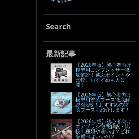
Search
最新記事
【2026年版】初心者向け
模型用コンプレッサー徹
底解説！選ぶポイントや
比較、おすすめも大公
開！
【2026年版】初心者向け
模型用塗装ブース徹底解
説&比較！おすすめの塗
装ブースも紹介します！
【2026年版】初心者向け
エアブラシ徹底解説・比
較！種類や違いは？どれ
を選べばいいの？