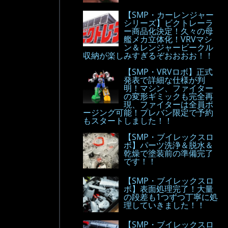
【SMP・カーレンジャー
シリーズ】ビクトレーラ
ー商品化決定！久々の母
艦メカ立体化！VRVマシ
ン＆レンジャービークル
収納が楽しみすぎるぞおおおお！！
【SMP・VRVロボ】正式
発表で詳細な仕様が判
明！マシン、ファイター
の変形ギミックも完全再
現、ファイターは全員ポ
ージング可能！プレバン限定で予約
もスタートしました！！
【SMP・ブイレックスロ
ボ】パーツ洗浄＆脱水＆
乾燥で塗装前の準備完了
です！！
【SMP・ブイレックスロ
ボ】表面処理完了！大量
の段差も1つずつ丁寧に処
理していきました！！
【SMP・ブイレックスロ