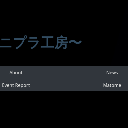
ニプラ工房〜
About
News
Event Report
Matome