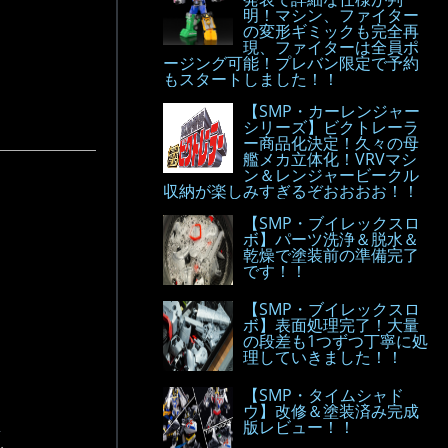
明！マシン、ファイター
の変形ギミックも完全再
現、ファイターは全員ポ
ージング可能！プレバン限定で予約
もスタートしました！！
【SMP・カーレンジャー
シリーズ】ビクトレーラ
ー商品化決定！久々の母
艦メカ立体化！VRVマシ
ン＆レンジャービークル
収納が楽しみすぎるぞおおおお！！
【SMP・ブイレックスロ
ボ】パーツ洗浄＆脱水＆
乾燥で塗装前の準備完了
です！！
【SMP・ブイレックスロ
ボ】表面処理完了！大量
の段差も1つずつ丁寧に処
理していきました！！
【SMP・タイムシャド
ウ】改修＆塗装済み完成
版レビュー！！
.