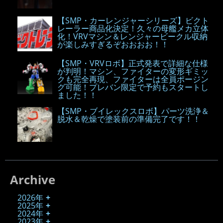
【SMP・カーレンジャーシリーズ】ビクト
レーラー商品化決定！久々の母艦メカ立体
化！VRVマシン＆レンジャービークル収納
が楽しみすぎるぞおおおお！！
【SMP・VRVロボ】正式発表で詳細な仕様
が判明！マシン、ファイターの変形ギミッ
クも完全再現、ファイターは全員ポージン
グ可能！プレバン限定で予約もスタートし
ました！！
【SMP・ブイレックスロボ】パーツ洗浄＆
脱水＆乾燥で塗装前の準備完了です！！
Archive
2026年
2025年
2024年
2023年