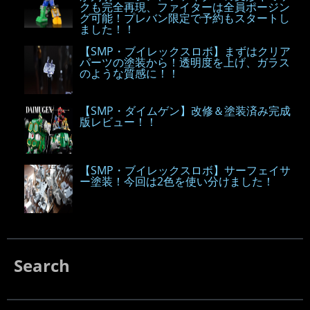
クも完全再現、ファイターは全員ポージン
グ可能！プレバン限定で予約もスタートし
ました！！
【SMP・ブイレックスロボ】まずはクリア
パーツの塗装から！透明度を上げ、ガラス
のような質感に！！
【SMP・ダイムゲン】改修＆塗装済み完成
版レビュー！！
【SMP・ブイレックスロボ】サーフェイサ
ー塗装！今回は2色を使い分けました！
Search