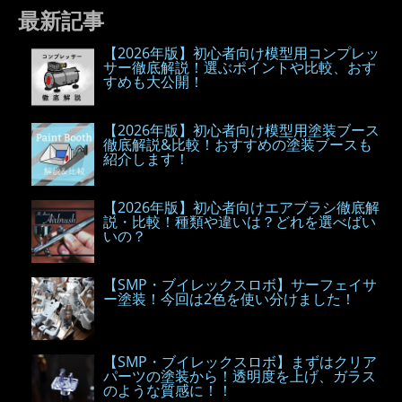
最新記事
【2026年版】初心者向け模型用コンプレッ
サー徹底解説！選ぶポイントや比較、おす
すめも大公開！
【2026年版】初心者向け模型用塗装ブース
徹底解説&比較！おすすめの塗装ブースも
紹介します！
【2026年版】初心者向けエアブラシ徹底解
説・比較！種類や違いは？どれを選べばい
いの？
【SMP・ブイレックスロボ】サーフェイサ
ー塗装！今回は2色を使い分けました！
【SMP・ブイレックスロボ】まずはクリア
パーツの塗装から！透明度を上げ、ガラス
のような質感に！！