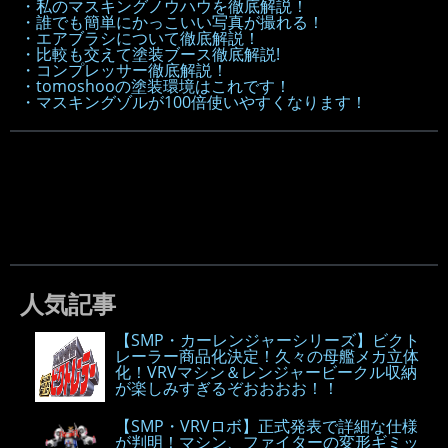
・私のマスキングノウハウを徹底解説！
・誰でも簡単にかっこいい写真が撮れる！
・エアブラシについて徹底解説！
・比較も交えて塗装ブース徹底解説!
・コンプレッサー徹底解説！
・tomoshooの塗装環境はこれです！
・マスキングゾルが100倍使いやすくなります！
人気記事
【SMP・カーレンジャーシリーズ】ビクト
レーラー商品化決定！久々の母艦メカ立体
化！VRVマシン＆レンジャービークル収納
が楽しみすぎるぞおおおお！！
【SMP・VRVロボ】正式発表で詳細な仕様
が判明！マシン、ファイターの変形ギミッ