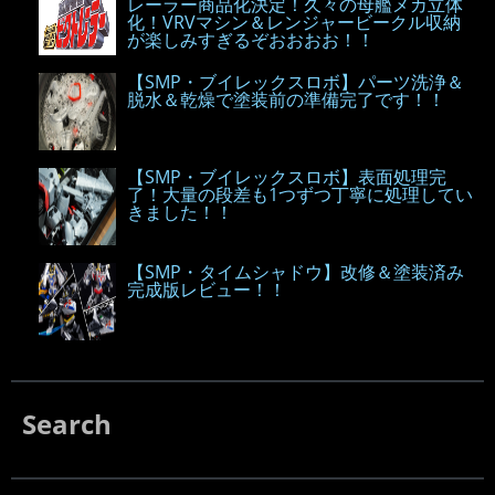
レーラー商品化決定！久々の母艦メカ立体
化！VRVマシン＆レンジャービークル収納
が楽しみすぎるぞおおおお！！
【SMP・ブイレックスロボ】パーツ洗浄＆
脱水＆乾燥で塗装前の準備完了です！！
【SMP・ブイレックスロボ】表面処理完
了！大量の段差も1つずつ丁寧に処理してい
きました！！
【SMP・タイムシャドウ】改修＆塗装済み
完成版レビュー！！
Search