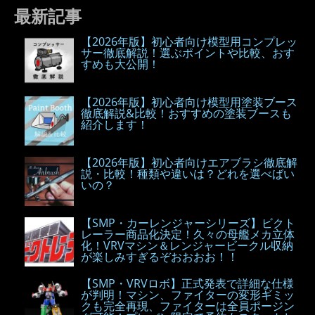
最新記事
【2026年版】初心者向け模型用コンプレッ
サー徹底解説！選ぶポイントや比較、おす
すめも大公開！
【2026年版】初心者向け模型用塗装ブース
徹底解説&比較！おすすめの塗装ブースも
紹介します！
【2026年版】初心者向けエアブラシ徹底解
説・比較！種類や違いは？どれを選べばい
いの？
【SMP・カーレンジャーシリーズ】ビクト
レーラー商品化決定！久々の母艦メカ立体
化！VRVマシン＆レンジャービークル収納
が楽しみすぎるぞおおおお！！
【SMP・VRVロボ】正式発表で詳細な仕様
が判明！マシン、ファイターの変形ギミッ
クも完全再現、ファイターは全員ポージン