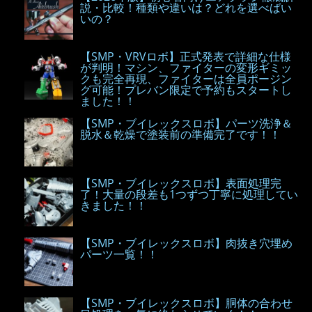
説・比較！種類や違いは？どれを選べばい
いの？
【SMP・VRVロボ】正式発表で詳細な仕様
が判明！マシン、ファイターの変形ギミッ
クも完全再現、ファイターは全員ポージン
グ可能！プレバン限定で予約もスタートし
ました！！
【SMP・ブイレックスロボ】パーツ洗浄＆
脱水＆乾燥で塗装前の準備完了です！！
【SMP・ブイレックスロボ】表面処理完
了！大量の段差も1つずつ丁寧に処理してい
きました！！
【SMP・ブイレックスロボ】肉抜き穴埋め
パーツ一覧！！
【SMP・ブイレックスロボ】胴体の合わせ