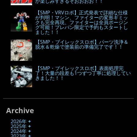
が楽しみすぎるぞおおおお！！
【SMP・VRVロボ】正式発表で詳細な仕様
が判明！マシン、ファイターの変形ギミッ
クも完全再現、ファイターは全員ポージン
グ可能！プレバン限定で予約もスタートし
ました！！
【SMP・ブイレックスロボ】パーツ洗浄＆
脱水＆乾燥で塗装前の準備完了です！！
【SMP・ブイレックスロボ】表面処理完
了！大量の段差も1つずつ丁寧に処理してい
きました！！
Archive
2026年
2025年
2024年
2023年