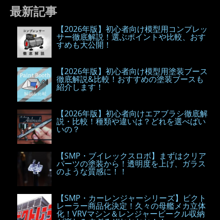
最新記事
【2026年版】初心者向け模型用コンプレッ
サー徹底解説！選ぶポイントや比較、おす
すめも大公開！
【2026年版】初心者向け模型用塗装ブース
徹底解説&比較！おすすめの塗装ブースも
紹介します！
【2026年版】初心者向けエアブラシ徹底解
説・比較！種類や違いは？どれを選べばい
いの？
【SMP・ブイレックスロボ】まずはクリア
パーツの塗装から！透明度を上げ、ガラス
のような質感に！！
【SMP・カーレンジャーシリーズ】ビクト
レーラー商品化決定！久々の母艦メカ立体
化！VRVマシン＆レンジャービークル収納