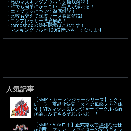
・私のマスキングノウハウを徹底解説！
・誰でも簡単にかっこいい写真が撮れる！
・エアブラシについて徹底解説！
・比較も交えて塗装ブース徹底解説!
・コンプレッサー徹底解説！
・tomoshooの塗装環境はこれです！
・マスキングゾルが100倍使いやすくなります！
人気記事
【SMP・カーレンジャーシリーズ】ビクト
レーラー商品化決定！久々の母艦メカ立体
化！VRVマシン＆レンジャービークル収納
が楽しみすぎるぞおおおお！！
【SMP・VRVロボ】正式発表で詳細な仕様
が判明！マシン、ファイターの変形ギミッ