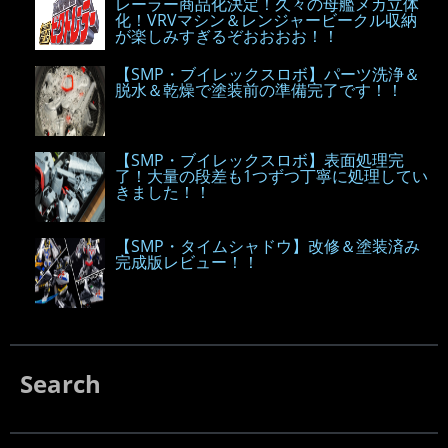
レーラー商品化決定！久々の母艦メカ立体
化！VRVマシン＆レンジャービークル収納
が楽しみすぎるぞおおおお！！
【SMP・ブイレックスロボ】パーツ洗浄＆
脱水＆乾燥で塗装前の準備完了です！！
【SMP・ブイレックスロボ】表面処理完
了！大量の段差も1つずつ丁寧に処理してい
きました！！
【SMP・タイムシャドウ】改修＆塗装済み
完成版レビュー！！
Search