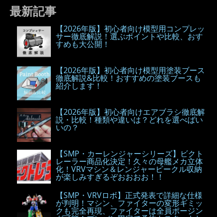
最新記事
【2026年版】初心者向け模型用コンプレッ
サー徹底解説！選ぶポイントや比較、おす
すめも大公開！
【2026年版】初心者向け模型用塗装ブース
徹底解説&比較！おすすめの塗装ブースも
紹介します！
【2026年版】初心者向けエアブラシ徹底解
説・比較！種類や違いは？どれを選べばい
いの？
【SMP・カーレンジャーシリーズ】ビクト
レーラー商品化決定！久々の母艦メカ立体
化！VRVマシン＆レンジャービークル収納
が楽しみすぎるぞおおおお！！
【SMP・VRVロボ】正式発表で詳細な仕様
が判明！マシン、ファイターの変形ギミッ
クも完全再現、ファイターは全員ポージン