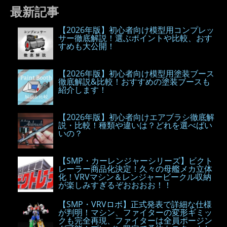
最新記事
【2026年版】初心者向け模型用コンプレッ
サー徹底解説！選ぶポイントや比較、おす
すめも大公開！
【2026年版】初心者向け模型用塗装ブース
徹底解説&比較！おすすめの塗装ブースも
紹介します！
【2026年版】初心者向けエアブラシ徹底解
説・比較！種類や違いは？どれを選べばい
いの？
【SMP・カーレンジャーシリーズ】ビクト
レーラー商品化決定！久々の母艦メカ立体
化！VRVマシン＆レンジャービークル収納
が楽しみすぎるぞおおおお！！
【SMP・VRVロボ】正式発表で詳細な仕様
が判明！マシン、ファイターの変形ギミッ
クも完全再現、ファイターは全員ポージン