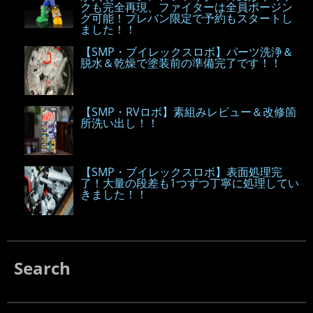
クも完全再現、ファイターは全員ポージン
グ可能！プレバン限定で予約もスタートし
ました！！
【SMP・ブイレックスロボ】パーツ洗浄＆
脱水＆乾燥で塗装前の準備完了です！！
【SMP・RVロボ】素組みレビュー＆改修箇
所洗い出し！！
【SMP・ブイレックスロボ】表面処理完
了！大量の段差も1つずつ丁寧に処理してい
きました！！
Search