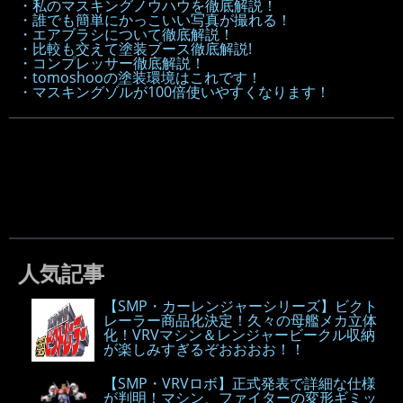
・私のマスキングノウハウを徹底解説！
・誰でも簡単にかっこいい写真が撮れる！
・エアブラシについて徹底解説！
・比較も交えて塗装ブース徹底解説!
・コンプレッサー徹底解説！
・tomoshooの塗装環境はこれです！
・マスキングゾルが100倍使いやすくなります！
人気記事
【SMP・カーレンジャーシリーズ】ビクト
レーラー商品化決定！久々の母艦メカ立体
化！VRVマシン＆レンジャービークル収納
が楽しみすぎるぞおおおお！！
【SMP・VRVロボ】正式発表で詳細な仕様
が判明！マシン、ファイターの変形ギミッ