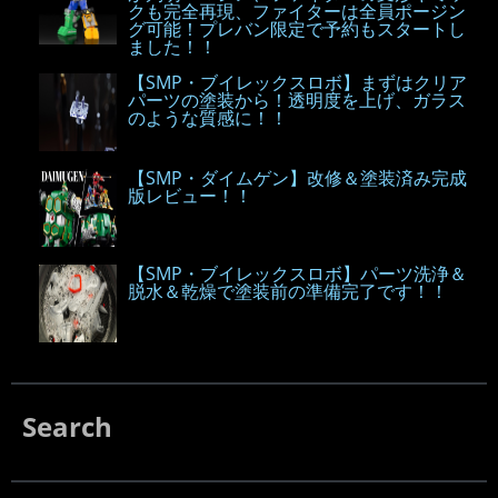
クも完全再現、ファイターは全員ポージン
グ可能！プレバン限定で予約もスタートし
ました！！
【SMP・ブイレックスロボ】まずはクリア
パーツの塗装から！透明度を上げ、ガラス
のような質感に！！
【SMP・ダイムゲン】改修＆塗装済み完成
版レビュー！！
【SMP・ブイレックスロボ】パーツ洗浄＆
脱水＆乾燥で塗装前の準備完了です！！
Search