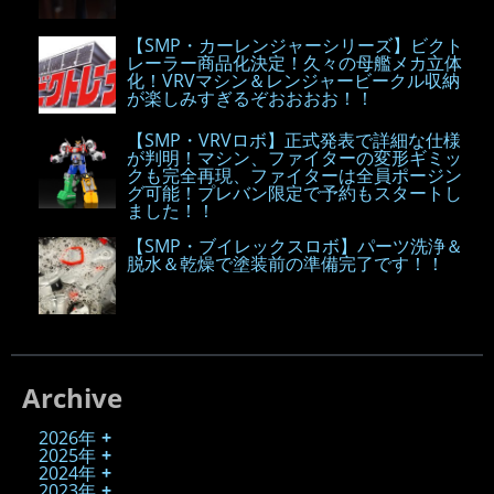
【SMP・カーレンジャーシリーズ】ビクト
レーラー商品化決定！久々の母艦メカ立体
化！VRVマシン＆レンジャービークル収納
が楽しみすぎるぞおおおお！！
【SMP・VRVロボ】正式発表で詳細な仕様
が判明！マシン、ファイターの変形ギミッ
クも完全再現、ファイターは全員ポージン
グ可能！プレバン限定で予約もスタートし
ました！！
【SMP・ブイレックスロボ】パーツ洗浄＆
脱水＆乾燥で塗装前の準備完了です！！
Archive
2026年
2025年
2024年
2023年