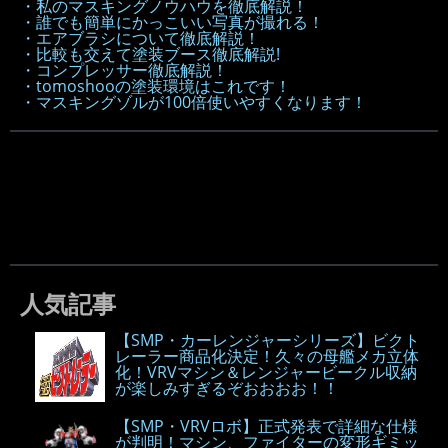
・私のマスキングノウハウを徹底解説！
・誰でも簡単にかっこいい写真が撮れる！
・エアブラシについて徹底解説！
・比較も交えて塗装ブース徹底解説!
・コンプレッサー徹底解説！
・tomoshooの塗装環境はこれです！
・マスキングゾルが100倍使いやすくなります！
人気記事
【SMP・カーレンジャーシリーズ】ビクト
レーラー商品化決定！久々の母艦メカ立体
化！VRVマシン＆レンジャービークル収納
が楽しみすぎるぞおおおお！！
【SMP・VRVロボ】正式発表で詳細な仕様
が判明！マシン、ファイターの変形ギミッ