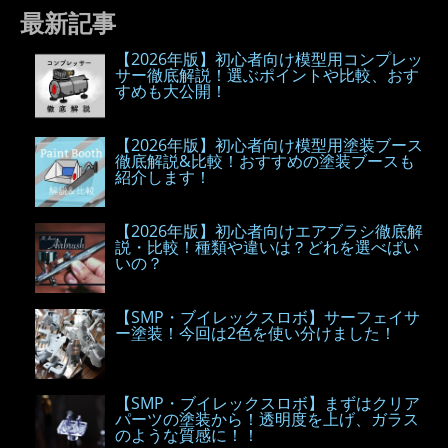
最新記事
【2026年版】初心者向け模型用コンプレッ
サー徹底解説！選ぶポイントや比較、おす
すめも大公開！
【2026年版】初心者向け模型用塗装ブース
徹底解説&比較！おすすめの塗装ブースも
紹介します！
【2026年版】初心者向けエアブラシ徹底解
説・比較！種類や違いは？どれを選べばい
いの？
【SMP・ブイレックスロボ】サーフェイサ
ー塗装！今回は2色を使い分けました！
【SMP・ブイレックスロボ】まずはクリア
パーツの塗装から！透明度を上げ、ガラス
のような質感に！！