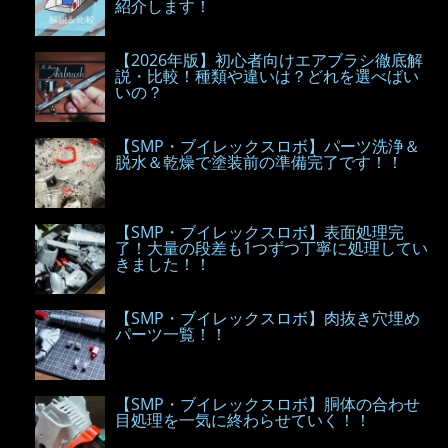
紹介します！
【2026年版】初心者向けエアブラシ徹底解
説・比較！種類や違いは？どれを選べばい
いの？
【SMP・ブイレックスロボ】パーツ洗浄＆
脱水＆乾燥で塗装前の準備完了です！！
【SMP・ブイレックスロボ】表面処理完
了！大量の段差も1つずつ丁寧に処理してい
きました！！
【SMP・ブイレックスロボ】肉抜き穴埋め
パーツ一覧！！
【SMP・ブイレックスロボ】胴体の合わせ
目処理を一気に終わらせていく！！