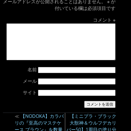
メールアドレスが公開されることはありません。
※
が
付いている欄は必須項目です
コメント
※
名前
メール
サイト
≪
【NODOKA】カラバ
【ミニプラ・ブラック
リの『至高のマステケ
大獣神＆ウルフデカリ
ース ブラウン』を数量
バー50】1周目の塗り分