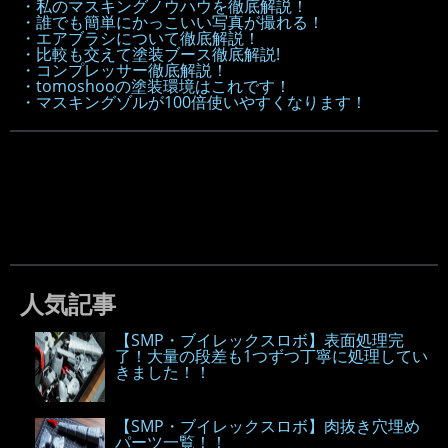
・私のマスキングノウハウを徹底解説！
・誰でも簡単にかっこいい写真が撮れる！
・エアブラシについて徹底解説！
・比較も交えて塗装ブース徹底解説!
・コンプレッサー徹底解説！
・tomoshooの塗装環境はこれです！
・マスキングゾルが100倍使いやすくなります！
人気記事
【SMP・ブイレックスロボ】表面処理完
了！大量の段差も1つずつ丁寧に処理してい
きました！！
【SMP・ブイレックスロボ】肉抜き穴埋め
パーツ一覧！！