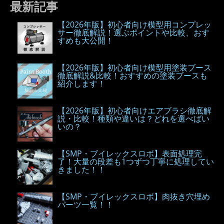
最新記事
【2026年版】初心者向け模型用コンプレッ
サー徹底解説！選ぶポイントや比較、おす
すめも大公開！
【2026年版】初心者向け模型用塗装ブース
徹底解説&比較！おすすめの塗装ブースも
紹介します！
【2026年版】初心者向けエアブラシ徹底解
説・比較！種類や違いは？どれを選べばい
いの？
【SMP・ブイレックスロボ】表面処理完
了！大量の段差も1つずつ丁寧に処理してい
きました！！
【SMP・ブイレックスロボ】肉抜き穴埋め
パーツ一覧！！