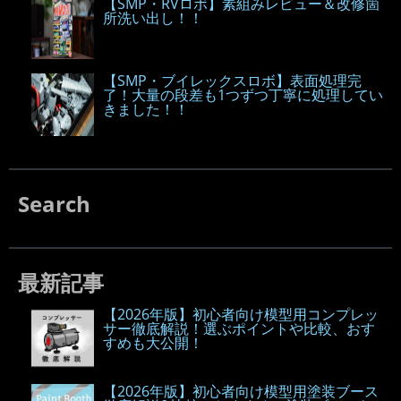
【SMP・RVロボ】素組みレビュー＆改修箇
所洗い出し！！
【SMP・ブイレックスロボ】表面処理完
了！大量の段差も1つずつ丁寧に処理してい
きました！！
Search
最新記事
【2026年版】初心者向け模型用コンプレッ
サー徹底解説！選ぶポイントや比較、おす
すめも大公開！
【2026年版】初心者向け模型用塗装ブース