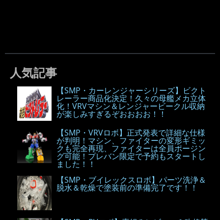
人気記事
【SMP・カーレンジャーシリーズ】ビクト
レーラー商品化決定！久々の母艦メカ立体
化！VRVマシン＆レンジャービークル収納
が楽しみすぎるぞおおおお！！
【SMP・VRVロボ】正式発表で詳細な仕様
が判明！マシン、ファイターの変形ギミッ
クも完全再現、ファイターは全員ポージン
グ可能！プレバン限定で予約もスタートし
ました！！
【SMP・ブイレックスロボ】パーツ洗浄＆
脱水＆乾燥で塗装前の準備完了です！！