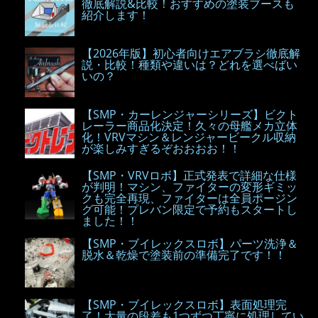
徹底解説&比較！おすすめの塗装ブースも
紹介します！
【2026年版】初心者向けエアブラシ徹底解
説・比較！種類や違いは？どれを選べばい
いの？
【SMP・カーレンジャーシリーズ】ビクト
レーラー商品化決定！久々の母艦メカ立体
化！VRVマシン＆レンジャービークル収納
が楽しみすぎるぞおおおお！！
【SMP・VRVロボ】正式発表で詳細な仕様
が判明！マシン、ファイターの変形ギミッ
クも完全再現、ファイターは全員ポージン
グ可能！プレバン限定で予約もスタートし
ました！！
【SMP・ブイレックスロボ】パーツ洗浄＆
脱水＆乾燥で塗装前の準備完了です！！
【SMP・ブイレックスロボ】表面処理完
了！大量の段差も1つずつ丁寧に処理してい