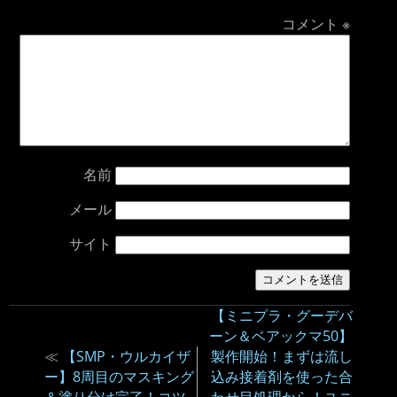
コメント
※
名前
メール
サイト
【ミニプラ・グーデバ
ーン＆ベアックマ50】
≪
【SMP・ウルカイザ
製作開始！まずは流し
ー】8周目のマスキング
込み接着剤を使った合
＆塗り分け完了！コツ
わせ目処理から！ユニ