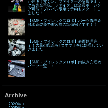
が判明！マシン、ファイターの変形ギミッ
クも完全再現、ファイターは全員ポージン
グ可能！プレバン限定で予約もスタートし
ました！！
【SMP・ブイレックスロボ】パーツ洗浄＆
脱水＆乾燥で塗装前の準備完了です！！
【SMP・ブイレックスロボ】表面処理完
了！大量の段差も1つずつ丁寧に処理してい
きました！！
【SMP・ブイレックスロボ】肉抜き穴埋め
パーツ一覧！！
Archive
2026年
2025年