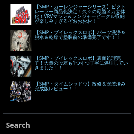
【SMP・カーレンジャーシリーズ】ビクト
レーラー商品化決定！久々の母艦メカ立体
化！VRVマシン＆レンジャービークル収納
が楽しみすぎるぞおおおお！！
【SMP・ブイレックスロボ】パーツ洗浄＆
脱水＆乾燥で塗装前の準備完了です！！
【SMP・ブイレックスロボ】表面処理完
了！大量の段差も1つずつ丁寧に処理してい
きました！！
【SMP・タイムシャドウ】改修＆塗装済み
完成版レビュー！！
Search