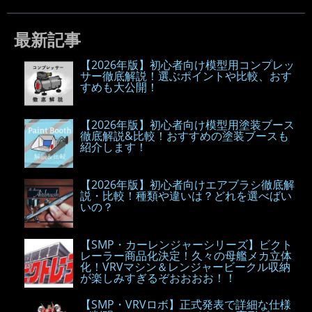
最新記事
【2026年版】初心者向け模型用コンプレッ
サー徹底解説！選ぶポイントや比較、おす
すめも大公開！
【2026年版】初心者向け模型用塗装ブース
徹底解説&比較！おすすめの塗装ブースも
紹介します！
【2026年版】初心者向けエアブラシ徹底解
説・比較！種類や違いは？どれを選べばい
いの？
【SMP・カーレンジャーシリーズ】ビクト
レーラー商品化決定！久々の母艦メカ立体
化！VRVマシン＆レンジャービークル収納
が楽しみすぎるぞおおおお！！
【SMP・VRVロボ】正式発表で詳細な仕様