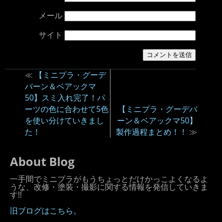
メール
サイト
≪
【ミニプラ・グーデ
バーン＆ベアックマ
50】スミ入れ完了！パ
ーツの色に合わせて5色
【ミニプラ・グーデバ
を使い分けていきまし
ーン＆ベアックマ50】
た！
製作過程まとめ！！
≫
About Blog
一手間でミニプラがもうちょっとだけかっこよくなるよ
うな、改修・塗装・撮影に関する情報を発信していきま
す!!
旧ブログはこちら。