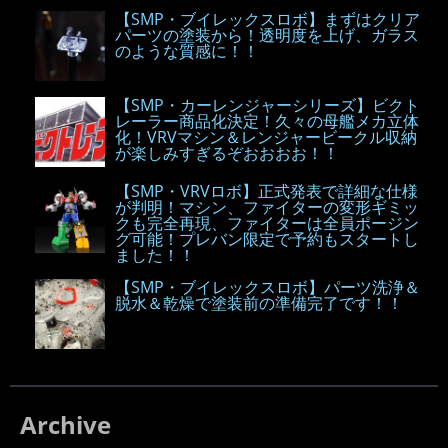
【SMP・ブイレックスロボ】まずはクリア
パーツの塗装から！透明度を上げ、ガラス
のような質感に！！
【SMP・カーレンジャーシリーズ】ビクト
レーラー商品化決定！久々の母艦メカ立体
化！VRVマシン＆レンジャービークル収納
が楽しみすぎるぞおおおお！！
【SMP・VRVロボ】正式発表で詳細な仕様
が判明！マシン、ファイターの変形ギミッ
クも完全再現、ファイターは全員ポージン
グ可能！プレバン限定で予約もスタートし
ました！！
【SMP・ブイレックスロボ】パーツ洗浄＆
脱水＆乾燥で塗装前の準備完了です！！
Archive