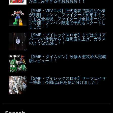
が楽しみすぎるぞおおおお！！
【SMP・VRVロボ】正式発表で詳細な仕様
が判明！マシン、ファイターの変形ギミッ
クも完全再現、ファイターは全員ポージン
グ可能！プレバン限定で予約もスタートし
ました！！
【SMP・ブイレックスロボ】まずはクリア
パーツの塗装から！透明度を上げ、ガラス
のような質感に！！
【SMP・ダイムゲン】改修＆塗装済み完成
版レビュー！！
【SMP・ブイレックスロボ】サーフェイサ
ー塗装！今回は2色を使い分けました！
Search