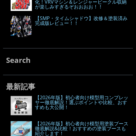
化！VRVマシン＆レンジャービークル収納
が楽しみすぎるぞおおおお！！
【SMP・タイムシャドウ】改修＆塗装済み
完成版レビュー！！
Search
最新記事
【2026年版】初心者向け模型用コンプレッ
サー徹底解説！選ぶポイントや比較、おす
すめも大公開！
【2026年版】初心者向け模型用塗装ブース
徹底解説&比較！おすすめの塗装ブースも
紹介します！