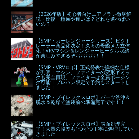
【2026年版】初心者向けエアブラシ徹底解
説・比較！種類や違いは？どれを選べばい
いの？
【SMP・カーレンジャーシリーズ】ビクト
レーラー商品化決定！久々の母艦メカ立体
化！VRVマシン＆レンジャービークル収納
が楽しみすぎるぞおおおお！！
【SMP・VRVロボ】正式発表で詳細な仕様
が判明！マシン、ファイターの変形ギミッ
クも完全再現、ファイターは全員ポージン
グ可能！プレバン限定で予約もスタートし
ました！！
【SMP・ブイレックスロボ】パーツ洗浄＆
脱水＆乾燥で塗装前の準備完了です！！
【SMP・ブイレックスロボ】表面処理完
了！大量の段差も1つずつ丁寧に処理してい
きました！！