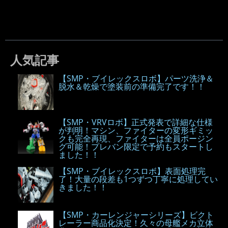
人気記事
【SMP・ブイレックスロボ】パーツ洗浄＆
脱水＆乾燥で塗装前の準備完了です！！
【SMP・VRVロボ】正式発表で詳細な仕様
が判明！マシン、ファイターの変形ギミッ
クも完全再現、ファイターは全員ポージン
グ可能！プレバン限定で予約もスタートし
ました！！
【SMP・ブイレックスロボ】表面処理完
了！大量の段差も1つずつ丁寧に処理してい
きました！！
【SMP・カーレンジャーシリーズ】ビクト
レーラー商品化決定！久々の母艦メカ立体