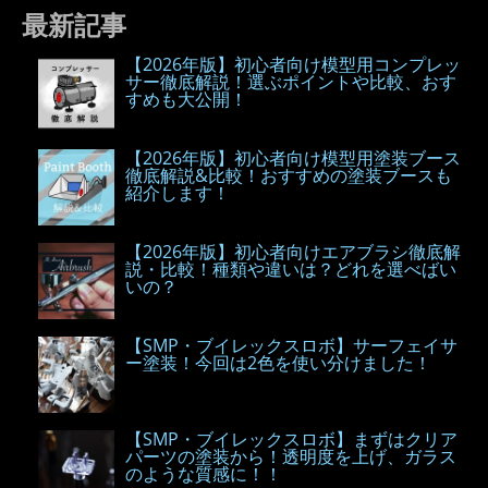
最新記事
【2026年版】初心者向け模型用コンプレッ
サー徹底解説！選ぶポイントや比較、おす
すめも大公開！
【2026年版】初心者向け模型用塗装ブース
徹底解説&比較！おすすめの塗装ブースも
紹介します！
【2026年版】初心者向けエアブラシ徹底解
説・比較！種類や違いは？どれを選べばい
いの？
【SMP・ブイレックスロボ】サーフェイサ
ー塗装！今回は2色を使い分けました！
【SMP・ブイレックスロボ】まずはクリア
パーツの塗装から！透明度を上げ、ガラス
のような質感に！！