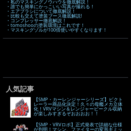
・私のマスキングノウハウを徹底解説！
・誰でも簡単にかっこいい写真が撮れる！
・エアブラシについて徹底解説！
・比較も交えて塗装ブース徹底解説!
・コンプレッサー徹底解説！
・tomoshooの塗装環境はこれです！
・マスキングゾルが100倍使いやすくなります！
人気記事
【SMP・カーレンジャーシリーズ】ビクト
レーラー商品化決定！久々の母艦メカ立体
化！VRVマシン＆レンジャービークル収納
が楽しみすぎるぞおおおお！！
【SMP・VRVロボ】正式発表で詳細な仕様
が判明！マシン、ファイターの変形ギミッ