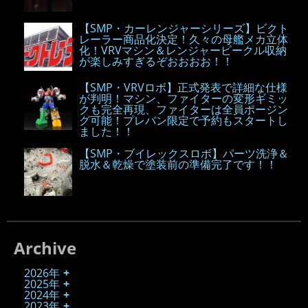
【SMP・カーレンジャーシリーズ】ビクト
レーラー商品化決定！久々の母艦メカ立体
化！VRVマシン＆レンジャービークル収納
が楽しみすぎるぞおおおお！！
【SMP・VRVロボ】正式発表で詳細な仕様
が判明！マシン、ファイターの変形ギミッ
クも完全再現、ファイターは全員ポージン
グ可能！プレバン限定で予約もスタートし
ました！！
【SMP・ブイレックスロボ】パーツ洗浄＆
脱水＆乾燥で塗装前の準備完了です！！
Archive
2026年
2025年
2024年
2023年