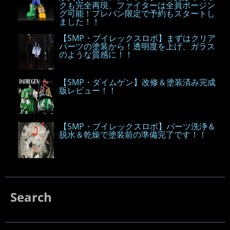
クも完全再現、ファイターは全員ポージン
グ可能！プレバン限定で予約もスタートし
ました！！
【SMP・ブイレックスロボ】まずはクリア
パーツの塗装から！透明度を上げ、ガラス
のような質感に！！
【SMP・ダイムゲン】改修＆塗装済み完成
版レビュー！！
【SMP・ブイレックスロボ】パーツ洗浄＆
脱水＆乾燥で塗装前の準備完了です！！
Search