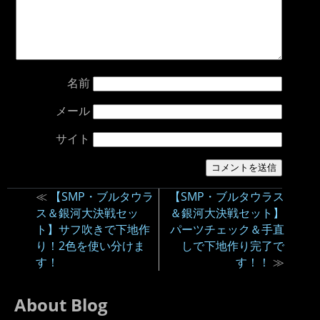
名前
メール
サイト
≪
【SMP・ブルタウラ
【SMP・ブルタウラス
ス＆銀河大決戦セッ
＆銀河大決戦セット】
ト】サフ吹きで下地作
パーツチェック＆手直
り！2色を使い分けま
しで下地作り完了で
す！
す！！
≫
About Blog