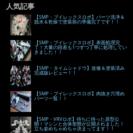
人気記事
【SMP・ブイレックスロボ】パーツ洗浄＆
脱水＆乾燥で塗装前の準備完了です！！
【SMP・ブイレックスロボ】表面処理完
了！大量の段差も1つずつ丁寧に処理してい
きました！！
【SMP・タイムシャドウ】改修＆塗装済み
完成版レビュー！！
【SMP・ブイレックスロボ】肉抜き穴埋め
パーツ一覧！！
【SMP・VRVロボ】待ちに待った原型公
開！マシンと合体形態が公開されました！
立ち姿めちゃめちゃ決まってます！！