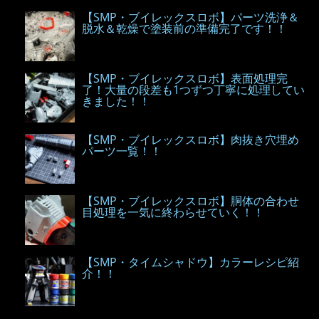
【SMP・ブイレックスロボ】パーツ洗浄＆
脱水＆乾燥で塗装前の準備完了です！！
【SMP・ブイレックスロボ】表面処理完
了！大量の段差も1つずつ丁寧に処理してい
きました！！
【SMP・ブイレックスロボ】肉抜き穴埋め
パーツ一覧！！
【SMP・ブイレックスロボ】胴体の合わせ
目処理を一気に終わらせていく！！
【SMP・タイムシャドウ】カラーレシピ紹
介！！